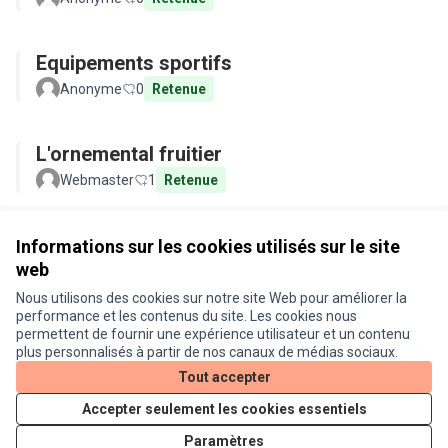
Equipements sportifs
Anonyme
0
Retenue
L'ornemental fruitier
Webmaster
1
Retenue
Voir toutes les propositions retirées
Informations sur les cookies utilisés sur le site
web
Nous utilisons des cookies sur notre site Web pour améliorer la
Conditions d'utilisation
performance et les contenus du site. Les cookies nous
Paramètres des cookies
permettent de fournir une expérience utilisateur et un contenu
Je participe ! sur X
Je participe ! sur Facebook
Je participe ! sur Instagram
plus personnalisés à partir de nos canaux de médias sociaux.
(Lien externe)
(Lien externe)
(Lien externe)
Tout accepter
Accepter seulement les cookies essentiels
Licence Cre
(Lien extern
Paramètres
(Lien externe)