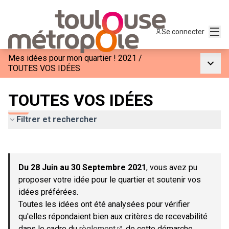
Menu
Se connecter
Mes idées pour mon quartier ! 2021
/
Menu p
TOUTES VOS IDÉES
TOUTES VOS IDÉES
Filtrer et rechercher
Passer la carte
Leaflet
|
©
OpenStreetMap
contributors
L'élément suivant est une carte qui présente les éléments de c
+
Du 28 Juin au 30 Septembre 2021
, vous avez pu
−
proposer votre idée pour le quartier et soutenir vos
idées préférées.
Toutes les idées ont été analysées pour vérifier
qu'elles répondaient bien aux critères de recevabilité
dans le cadre du
règlement
de cette démarche