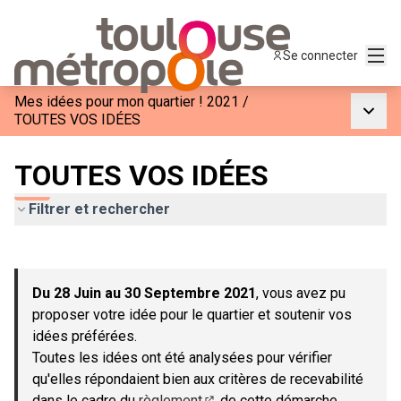
Menu
Se connecter
Mes idées pour mon quartier ! 2021
/
Menu p
TOUTES VOS IDÉES
TOUTES VOS IDÉES
Filtrer et rechercher
Passer la carte
Leaflet
|
©
OpenStreetMap
contributors
L'élément suivant est une carte qui présente les éléments de c
+
Du 28 Juin au 30 Septembre 2021
, vous avez pu
−
proposer votre idée pour le quartier et soutenir vos
idées préférées.
Toutes les idées ont été analysées pour vérifier
qu'elles répondaient bien aux critères de recevabilité
dans le cadre du
règlement
de cette démarche