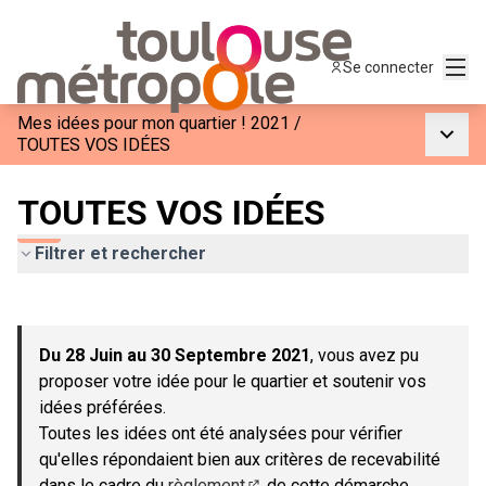
Menu
Se connecter
Mes idées pour mon quartier ! 2021
/
Menu p
TOUTES VOS IDÉES
TOUTES VOS IDÉES
Filtrer et rechercher
Passer la carte
Leaflet
|
©
OpenStreetMap
contributors
L'élément suivant est une carte qui présente les éléments de c
+
Du 28 Juin au 30 Septembre 2021
, vous avez pu
−
proposer votre idée pour le quartier et soutenir vos
idées préférées.
Toutes les idées ont été analysées pour vérifier
qu'elles répondaient bien aux critères de recevabilité
dans le cadre du
règlement
de cette démarche