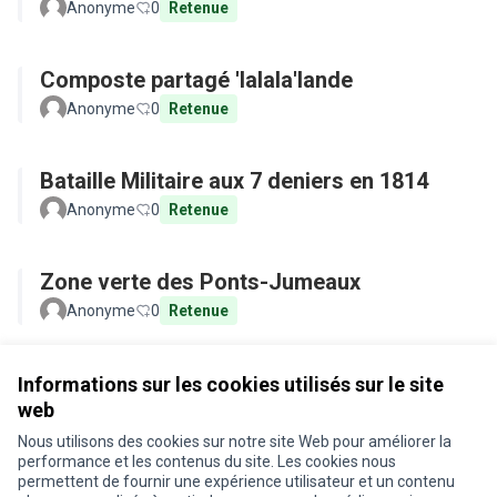
Anonyme
0
Retenue
Composte partagé 'lalala'lande
Anonyme
0
Retenue
Bataille Militaire aux 7 deniers en 1814
Anonyme
0
Retenue
Zone verte des Ponts-Jumeaux
Anonyme
0
Retenue
Voir toutes les propositions retirées
Informations sur les cookies utilisés sur le site
web
Nous utilisons des cookies sur notre site Web pour améliorer la
Conditions d'utilisation
performance et les contenus du site. Les cookies nous
Paramètres des cookies
permettent de fournir une expérience utilisateur et un contenu
Je participe ! sur X
Je participe ! sur Facebook
Je participe ! sur Instagram