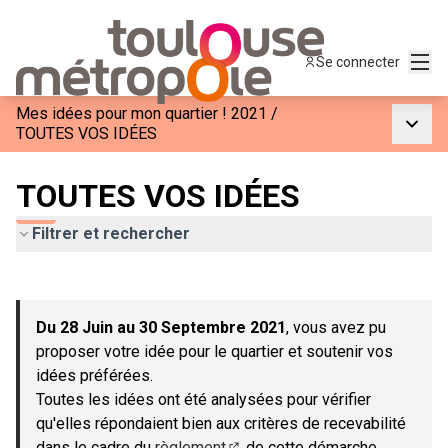
Menu
Se connecter
Mes idées pour mon quartier ! 2021
/
Menu p
TOUTES VOS IDÉES
TOUTES VOS IDÉES
Filtrer et rechercher
Passer la carte
Leaflet
|
©
OpenStreetMap
contributors
L'élément suivant est une carte qui présente les éléments de c
+
Du 28 Juin au 30 Septembre 2021
, vous avez pu
−
proposer votre idée pour le quartier et soutenir vos
idées préférées.
Toutes les idées ont été analysées pour vérifier
qu'elles répondaient bien aux critères de recevabilité
dans le cadre du
règlement
de cette démarche