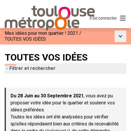
Menu
Se connecter
Mes idées pour mon quartier ! 2021
/
Menu p
TOUTES VOS IDÉES
TOUTES VOS IDÉES
Filtrer et rechercher
Passer la carte
Leaflet
|
©
OpenStreetMap
contributors
L'élément suivant est une carte qui présente les éléments de c
+
Du 28 Juin au 30 Septembre 2021
, vous avez pu
−
proposer votre idée pour le quartier et soutenir vos
idées préférées.
Toutes les idées ont été analysées pour vérifier
qu'elles répondaient bien aux critères de recevabilité
dans le cadre du
règlement
de cette démarche