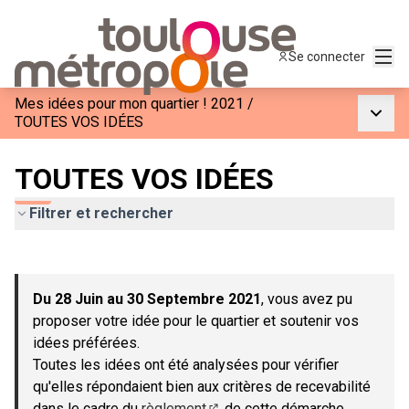
Menu
Se connecter
Mes idées pour mon quartier ! 2021
/
Menu p
TOUTES VOS IDÉES
TOUTES VOS IDÉES
Filtrer et rechercher
Passer la carte
Leaflet
|
©
OpenStreetMap
contributors
L'élément suivant est une carte qui présente les éléments de c
+
Du 28 Juin au 30 Septembre 2021
, vous avez pu
−
proposer votre idée pour le quartier et soutenir vos
idées préférées.
Toutes les idées ont été analysées pour vérifier
qu'elles répondaient bien aux critères de recevabilité
dans le cadre du
règlement
de cette démarche