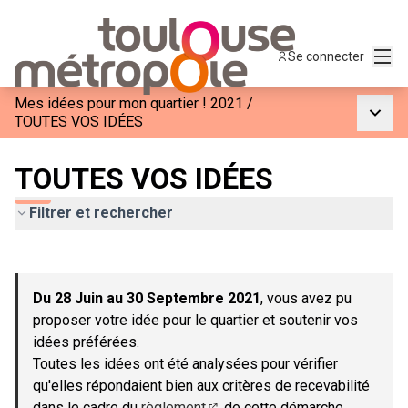
Menu
Se connecter
Mes idées pour mon quartier ! 2021
/
Menu p
TOUTES VOS IDÉES
TOUTES VOS IDÉES
Filtrer et rechercher
Passer la carte
Leaflet
|
©
OpenStreetMap
contributors
L'élément suivant est une carte qui présente les éléments de c
+
Du 28 Juin au 30 Septembre 2021
, vous avez pu
−
proposer votre idée pour le quartier et soutenir vos
idées préférées.
Toutes les idées ont été analysées pour vérifier
qu'elles répondaient bien aux critères de recevabilité
dans le cadre du
règlement
de cette démarche