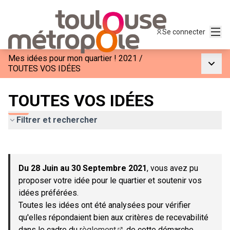
Menu
Se connecter
Mes idées pour mon quartier ! 2021
/
Menu p
TOUTES VOS IDÉES
TOUTES VOS IDÉES
Filtrer et rechercher
Passer la carte
Leaflet
|
©
OpenStreetMap
contributors
L'élément suivant est une carte qui présente les éléments de c
+
Du 28 Juin au 30 Septembre 2021
, vous avez pu
−
proposer votre idée pour le quartier et soutenir vos
idées préférées.
Toutes les idées ont été analysées pour vérifier
qu'elles répondaient bien aux critères de recevabilité
dans le cadre du
règlement
de cette démarche