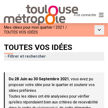
Menu
Se connecter
Mes idées pour mon quartier ! 2021
/
Menu p
TOUTES VOS IDÉES
TOUTES VOS IDÉES
Filtrer et rechercher
Passer la carte
Leaflet
|
©
OpenStreetMap
contributors
L'élément suivant est une carte qui présente les éléments de c
+
Du 28 Juin au 30 Septembre 2021
, vous avez pu
−
proposer votre idée pour le quartier et soutenir vos
idées préférées.
Toutes les idées ont été analysées pour vérifier
qu'elles répondaient bien aux critères de recevabilité
dans le cadre du
règlement
de cette démarche