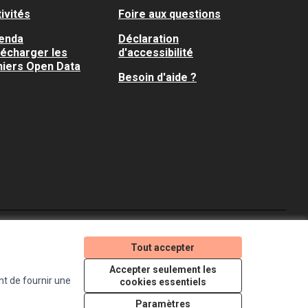
ivités
Foire aux questions
enda
Déclaration
lécharger les
d'accessibilité
hiers Open Data
Besoin d'aide ?
Je participe ! sur X
Je participe ! sur Faceboo
Je participe ! sur In
Tout accepter
(Lien externe)
(Lien externe)
(Lien externe)
Accepter seulement les
nt de fournir une
cookies essentiels
Licence Creative Comm
(Lien externe)
Paramètres