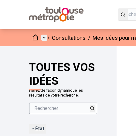
Accueil
Menu principal
/
Consultations
/
Mes idées pour mo
Passer
L'élément
+
−
TOUTES VOS
IDÉES
Filtrez de façon dynamique les
résultats de votre recherche.
État