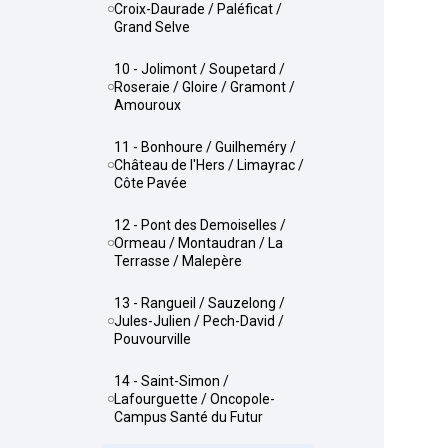
Croix-Daurade / Paléficat /
Grand Selve
10 - Jolimont / Soupetard /
Roseraie / Gloire / Gramont /
Amouroux
11 - Bonhoure / Guilheméry /
Château de l'Hers / Limayrac /
Côte Pavée
12 - Pont des Demoiselles /
Ormeau / Montaudran / La
Terrasse / Malepère
13 - Rangueil / Sauzelong /
Jules-Julien / Pech-David /
Pouvourville
14 - Saint-Simon /
Lafourguette / Oncopole-
Campus Santé du Futur