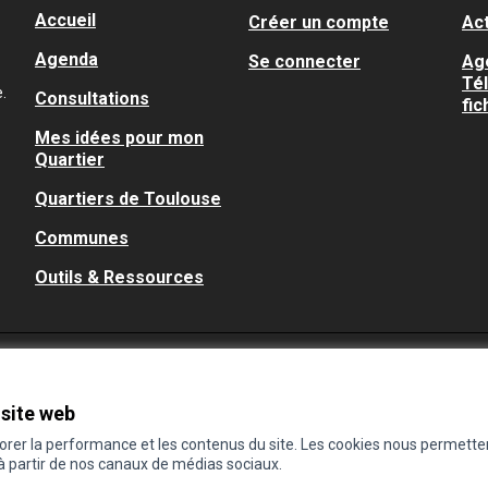
Accueil
Créer un compte
Act
Agenda
Se connecter
Ag
Té
.
Consultations
fic
Mes idées pour mon
Quartier
Quartiers de Toulouse
Communes
Outils & Ressources
 site web
iorer la performance et les contenus du site. Les cookies nous permette
 à partir de nos canaux de médias sociaux.