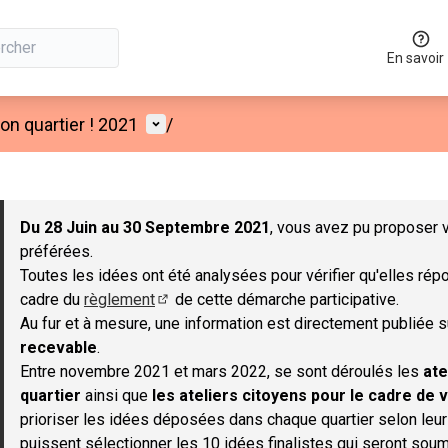
En savoir
Menu utilisateur
n quartier ! 2021
/
 la carte
 suivant est une carte qui présente les éléments de cette page co
Du 28 Juin au 30 Septembre 2021
, vous avez pu proposer v
préférées.
Toutes les idées ont été analysées pour vérifier qu'elles répo
cadre du
règlement
de cette démarche participative.
(S'ouvre dans un nouvel onglet)
Au fur et à mesure, une information est directement publiée 
recevable
.
Entre novembre 2021 et mars 2022, se sont déroulés les
ate
quartier
ainsi que
les ateliers citoyens pour le cadre de v
prioriser les idées déposées dans chaque quartier selon leu
puissent sélectionner les 10 idées finalistes qui seront soum