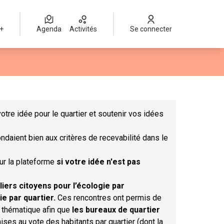
 +
Agenda
Activités
Se connecter
Leaflet
|
©
OpenStreetMap
contributors
mme des points de carte. L'élément peut être utilisé avec un lect
otre idée pour le quartier et soutenir vos idées
ndaient bien aux critères de recevabilité dans le
sur la plateforme
si votre idée n'est pas
liers citoyens pour l’écologie par
ie par quartier.
Ces rencontres ont permis de
r thématique afin que
les bureaux de quartier
ises au vote des habitants par quartier (dont la