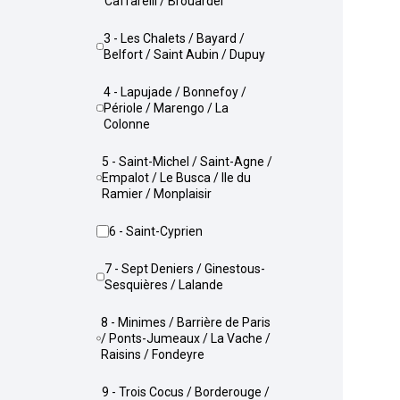
Caffarelli / Brouardel
3 - Les Chalets / Bayard /
Belfort / Saint Aubin / Dupuy
4 - Lapujade / Bonnefoy /
Périole / Marengo / La
Colonne
5 - Saint-Michel / Saint-Agne /
Empalot / Le Busca / Ile du
Ramier / Monplaisir
6 - Saint-Cyprien
7 - Sept Deniers / Ginestous-
Sesquières / Lalande
8 - Minimes / Barrière de Paris
/ Ponts-Jumeaux / La Vache /
Raisins / Fondeyre
9 - Trois Cocus / Borderouge /