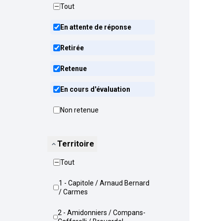
Tout
En attente de réponse
Retirée
Retenue
En cours d'évaluation
Non retenue
Territoire
Tout
1 - Capitole / Arnaud Bernard
/ Carmes
2 - Amidonniers / Compans-