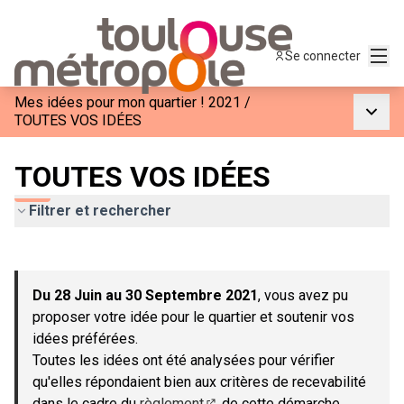
Menu
Se connecter
Mes idées pour mon quartier ! 2021
/
Menu p
TOUTES VOS IDÉES
TOUTES VOS IDÉES
Filtrer et rechercher
Passer la carte
Leaflet
|
©
OpenStreetMap
contributors
L'élément suivant est une carte qui présente les éléments de c
+
Du 28 Juin au 30 Septembre 2021
, vous avez pu
−
proposer votre idée pour le quartier et soutenir vos
idées préférées.
Toutes les idées ont été analysées pour vérifier
qu'elles répondaient bien aux critères de recevabilité
dans le cadre du
règlement
de cette démarche