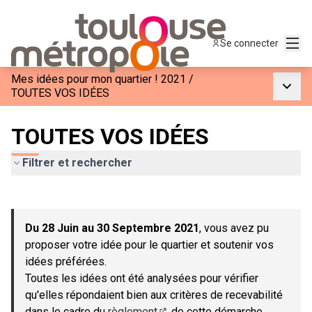
Menu
Se connecter
Mes idées pour mon quartier ! 2021
/
Menu p
TOUTES VOS IDÉES
TOUTES VOS IDÉES
Filtrer et rechercher
Passer la carte
Leaflet
|
©
OpenStreetMap
contributors
L'élément suivant est une carte qui présente les éléments de c
+
Du 28 Juin au 30 Septembre 2021
, vous avez pu
−
proposer votre idée pour le quartier et soutenir vos
idées préférées.
Toutes les idées ont été analysées pour vérifier
qu'elles répondaient bien aux critères de recevabilité
dans le cadre du
règlement
de cette démarche