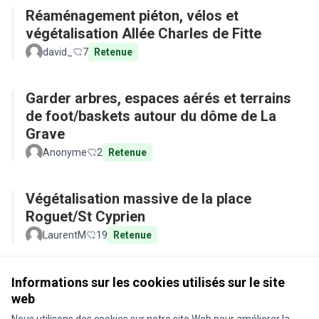
Réaménagement piéton, vélos et
végétalisation Allée Charles de Fitte
david_
7
Retenue
Garder arbres, espaces aérés et terrains
de foot/baskets autour du dôme de La
Grave
Anonyme
2
Retenue
Végétalisation massive de la place
Roguet/St Cyprien
LaurentM
19
Retenue
Voir toutes les propositions retirées
Informations sur les cookies utilisés sur le site
web