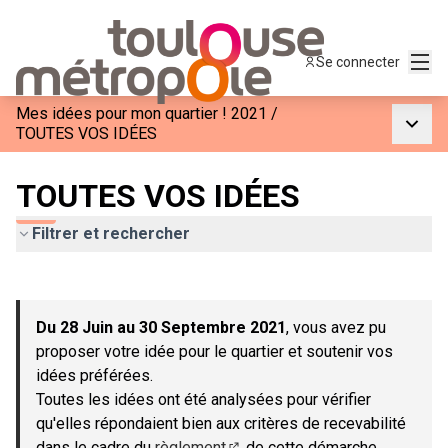
Menu
Se connecter
Mes idées pour mon quartier ! 2021
/
Menu p
TOUTES VOS IDÉES
TOUTES VOS IDÉES
Filtrer et rechercher
Passer la carte
Leaflet
|
©
OpenStreetMap
contributors
L'élément suivant est une carte qui présente les éléments de c
+
Du 28 Juin au 30 Septembre 2021
, vous avez pu
−
proposer votre idée pour le quartier et soutenir vos
idées préférées.
Toutes les idées ont été analysées pour vérifier
qu'elles répondaient bien aux critères de recevabilité
dans le cadre du
règlement
de cette démarche