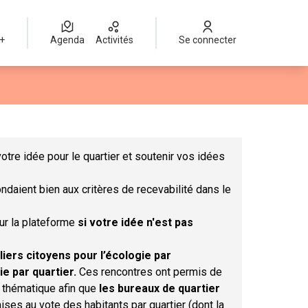
 +
Agenda
Activités
Se connecter
Leaflet
|
©
OpenStreetMap
contributors
mme des points de carte. L'élément peut être utilisé avec un lect
otre idée pour le quartier et soutenir vos idées
ndaient bien aux critères de recevabilité dans le
sur la plateforme
si votre idée n'est pas
liers citoyens pour l’écologie par
ie par quartier.
Ces rencontres ont permis de
r thématique afin que
les bureaux de quartier
ises au vote des habitants par quartier (dont la