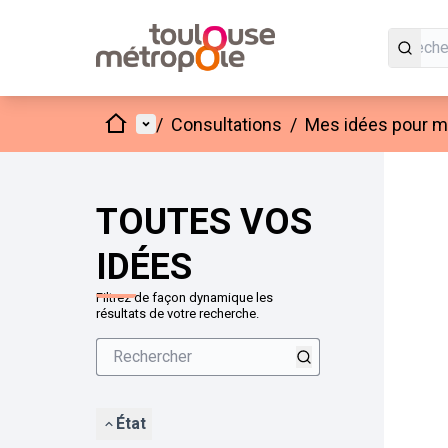
Accueil
Menu principal
/
Consultations
/
Mes idées pour mo
Passer
L'élément
+
−
TOUTES VOS
IDÉES
Filtrez de façon dynamique les
résultats de votre recherche.
État