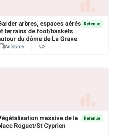
Garder arbres, espaces aérés
Retenue
et terrains de foot/baskets
autour du dôme de La Grave
Anonyme
2
Végétalisation massive de la
Retenue
place Roguet/St Cyprien