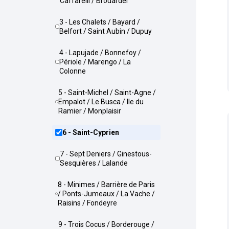
Caffarelli / Brouardel
3 - Les Chalets / Bayard /
Belfort / Saint Aubin / Dupuy
4 - Lapujade / Bonnefoy /
Périole / Marengo / La
Colonne
5 - Saint-Michel / Saint-Agne /
Empalot / Le Busca / Ile du
Ramier / Monplaisir
6 - Saint-Cyprien
7 - Sept Deniers / Ginestous-
Sesquières / Lalande
8 - Minimes / Barrière de Paris
/ Ponts-Jumeaux / La Vache /
Raisins / Fondeyre
9 - Trois Cocus / Borderouge /