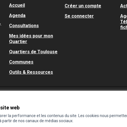
Accueil
Créer un compte
Act
Agenda
Se connecter
Ag
Té
.
Consultations
fic
Mes idées pour mon
Quartier
Quartiers de Toulouse
Communes
Outils & Ressources
 site web
iorer la performance et les contenus du site. Les cookies nous permette
 à partir de nos canaux de médias sociaux.