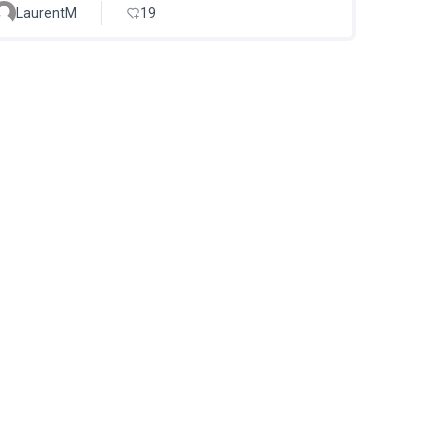
LaurentM
19