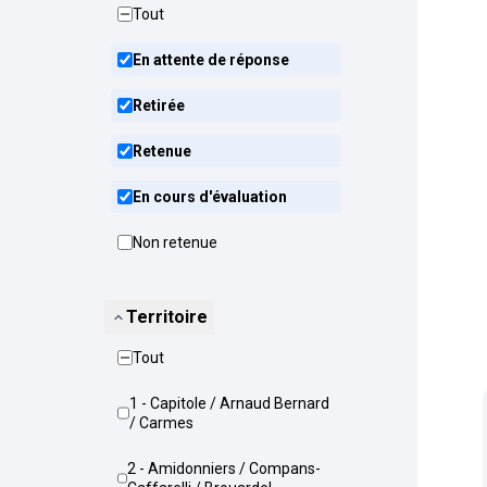
Tout
En attente de réponse
Retirée
Retenue
En cours d'évaluation
Non retenue
Territoire
Tout
1 - Capitole / Arnaud Bernard
/ Carmes
2 - Amidonniers / Compans-