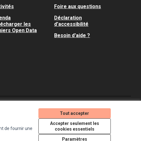
ivités
Foire aux questions
enda
Déclaration
lécharger les
d'accessibilité
hiers Open Data
Besoin d'aide ?
Je participe ! sur X
Je participe ! sur Faceboo
Je participe ! sur In
Tout accepter
(Lien externe)
(Lien externe)
(Lien externe)
Accepter seulement les
nt de fournir une
cookies essentiels
Licence Creative Comm
(Lien externe)
Paramètres