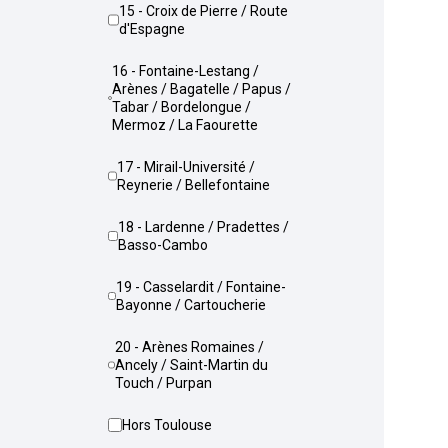
15 - Croix de Pierre / Route
d'Espagne
16 - Fontaine-Lestang /
Arènes / Bagatelle / Papus /
Tabar / Bordelongue /
Mermoz / La Faourette
17 - Mirail-Université /
Reynerie / Bellefontaine
18 - Lardenne / Pradettes /
Basso-Cambo
19 - Casselardit / Fontaine-
Bayonne / Cartoucherie
20 - Arènes Romaines /
Ancely / Saint-Martin du
Touch / Purpan
Hors Toulouse