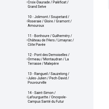
Croix-Daurade / Paléficat /
Grand Selve
10 - Jolimont / Soupetard /
Roseraie / Gloire / Gramont /
Amouroux
11 - Bonhoure / Guilheméry /
Château de l'Hers / Limayrac /
Côte Pavée
12 - Pont des Demoiselles /
Ormeau / Montaudran / La
Terrasse / Malepère
13 - Rangueil / Sauzelong /
Jules-Julien / Pech-David /
Pouvourville
14 - Saint-Simon /
Lafourguette / Oncopole-
Campus Santé du Futur