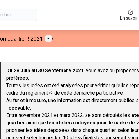
En savoir
Menu utilisateur
n quartier ! 2021
/
 la carte
 suivant est une carte qui présente les éléments de cette page co
Du 28 Juin au 30 Septembre 2021
, vous avez pu proposer v
préférées.
Toutes les idées ont été analysées pour vérifier qu'elles répo
cadre du
règlement
de cette démarche participative.
(S'ouvre dans un nouvel onglet)
Au fur et à mesure, une information est directement publiée 
recevable
.
Entre novembre 2021 et mars 2022, se sont déroulés les
ate
quartier
ainsi que
les ateliers citoyens pour le cadre de v
prioriser les idées déposées dans chaque quartier selon leu
puissent sélectionner les 10 idées finalistes qui seront soum