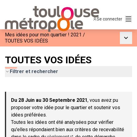
Menu
Se connecter
Mes idées pour mon quartier ! 2021
/
Menu p
TOUTES VOS IDÉES
TOUTES VOS IDÉES
Filtrer et rechercher
Passer la carte
Leaflet
|
©
OpenStreetMap
contributors
L'élément suivant est une carte qui présente les éléments de c
+
Du 28 Juin au 30 Septembre 2021
, vous avez pu
−
proposer votre idée pour le quartier et soutenir vos
idées préférées.
Toutes les idées ont été analysées pour vérifier
qu'elles répondaient bien aux critères de recevabilité
dans le cadre du
règlement
de cette démarche