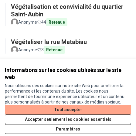
Végétalisation et convivialité du quartier
Saint-Aubin
Anonyme
44
Retenue
Végétaliser la rue Matabiau
Anonyme
3
Retenue
Voir toutes les propositions retirées
Informations sur les cookies utilisés sur le site
web
Nous utilisons des cookies sur notre site Web pour améliorer la
Conditions d'utilisation
performance et les contenus du site. Les cookies nous
Paramètres des cookies
permettent de fournir une expérience utilisateur et un contenu
Je participe ! sur X
Je participe ! sur Facebook
Je participe ! sur Instagram
plus personnalisés à partir de nos canaux de médias sociaux.
(Lien externe)
(Lien externe)
(Lien externe)
Tout accepter
Accepter seulement les cookies essentiels
Licence Cre
(Lien extern
Paramètres
(Lien externe)
Site réalisé grâce au
logiciel libre Decidim
.
(Lien externe)