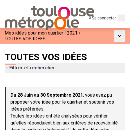
Menu
Se connecter
Mes idées pour mon quartier ! 2021
/
Menu p
TOUTES VOS IDÉES
TOUTES VOS IDÉES
Filtrer et rechercher
Passer la carte
Leaflet
|
©
OpenStreetMap
contributors
L'élément suivant est une carte qui présente les éléments de c
+
Du 28 Juin au 30 Septembre 2021
, vous avez pu
−
proposer votre idée pour le quartier et soutenir vos
idées préférées.
Toutes les idées ont été analysées pour vérifier
qu'elles répondaient bien aux critères de recevabilité
dans le cadre du
règlement
de cette démarche