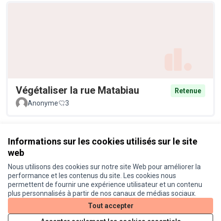
Végétaliser la rue Matabiau
Retenue
Anonyme
3
Voir toutes les propositions retirées
Informations sur les cookies utilisés sur le site
web
Nous utilisons des cookies sur notre site Web pour améliorer la
Conditions d'utilisation
performance et les contenus du site. Les cookies nous
Paramètres des cookies
permettent de fournir une expérience utilisateur et un contenu
Je participe ! sur X
Je participe ! sur Facebook
Je participe ! sur Instagram
plus personnalisés à partir de nos canaux de médias sociaux.
(Lien externe)
(Lien externe)
(Lien externe)
Tout accepter