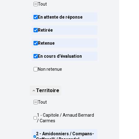
Tout
En attente de réponse
Retirée
Retenue
En cours d'évaluation
Non retenue
Territoire
Tout
1 - Capitole / Arnaud Bernard
/ Carmes
2 - Amidonniers / Compans-