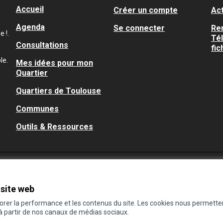
Accueil
Créer un compte
Act
Agenda
Se connecter
Re
 !.
Té
Consultations
fic
le.
Mes idées pour mon
Quartier
Quartiers de Toulouse
Communes
Outils & Ressources
 site web
iorer la performance et les contenus du site. Les cookies nous permette
 à partir de nos canaux de médias sociaux.