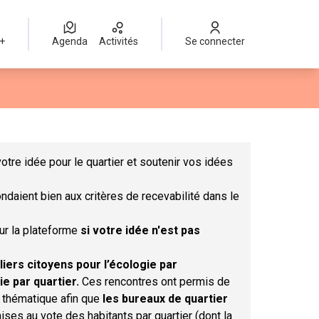
 +
Agenda
Activités
Se connecter
Leaflet
|
©
OpenStreetMap
contributors
mme des points de carte. L'élément peut être utilisé avec un lect
otre idée pour le quartier et soutenir vos idées
ndaient bien aux critères de recevabilité dans le
sur la plateforme
si votre idée n'est pas
liers citoyens pour l’écologie par
ie par quartier.
Ces rencontres ont permis de
r thématique afin que
les bureaux de quartier
ises au vote des habitants par quartier (dont la