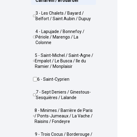
Caffarelli / Brouardel
3 - Les Chalets / Bayard /
Belfort / Saint Aubin / Dupuy
4 - Lapujade / Bonnefoy /
Périole / Marengo / La
Colonne
5 - Saint-Michel / Saint-Agne /
Empalot / Le Busca / Ile du
Ramier / Monplaisir
6 - Saint-Cyprien
7 - Sept Deniers / Ginestous-
Sesquières / Lalande
8 - Minimes / Barrière de Paris
/ Ponts-Jumeaux / La Vache /
Raisins / Fondeyre
9 - Trois Cocus / Borderouge /