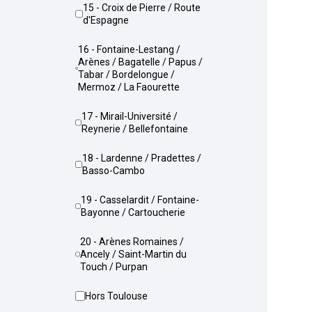
15 - Croix de Pierre / Route
d'Espagne
16 - Fontaine-Lestang /
Arènes / Bagatelle / Papus /
Tabar / Bordelongue /
Mermoz / La Faourette
17 - Mirail-Université /
Reynerie / Bellefontaine
18 - Lardenne / Pradettes /
Basso-Cambo
19 - Casselardit / Fontaine-
Bayonne / Cartoucherie
20 - Arènes Romaines /
Ancely / Saint-Martin du
Touch / Purpan
Hors Toulouse