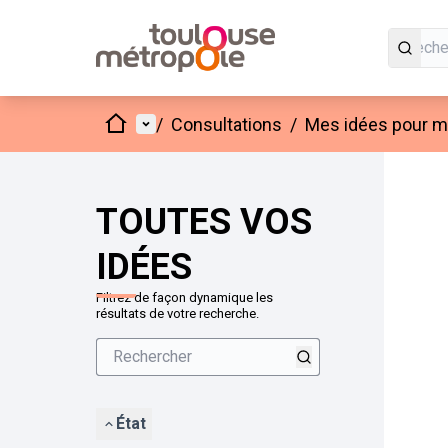
Accueil
Menu principal
/
Consultations
/
Mes idées pour mo
Passer
L'élément
+
−
TOUTES VOS
IDÉES
Filtrez de façon dynamique les
résultats de votre recherche.
État