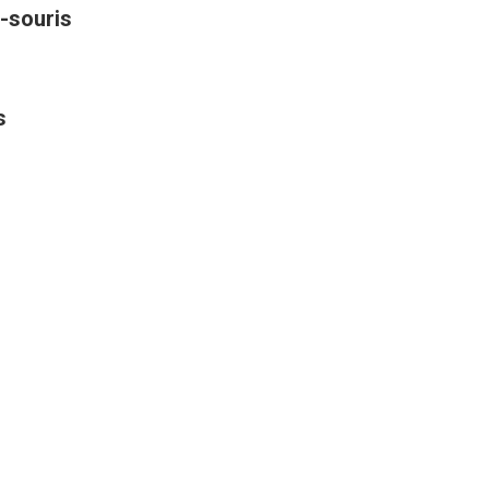
-souris
s