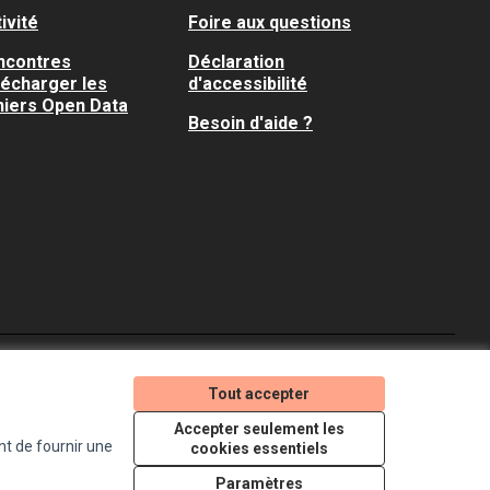
ivité
Foire aux questions
ncontres
Déclaration
lécharger les
d'accessibilité
hiers Open Data
Besoin d'aide ?
Je participe ! sur X
Je participe ! sur Faceboo
Je participe ! sur In
Tout accepter
(Lien externe)
(Lien externe)
(Lien externe)
Accepter seulement les
nt de fournir une
cookies essentiels
Licence Creative Comm
(Lien externe)
Paramètres