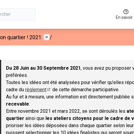
En savoir
Menu utilisateur
n quartier ! 2021
/
 la carte
 suivant est une carte qui présente les éléments de cette page co
Du 28 Juin au 30 Septembre 2021
, vous avez pu proposer v
préférées.
Toutes les idées ont été analysées pour vérifier qu'elles répo
cadre du
règlement
de cette démarche participative.
(S'ouvre dans un nouvel onglet)
Au fur et à mesure, une information est directement publiée 
recevable
.
Entre novembre 2021 et mars 2022, se sont déroulés les
ate
quartier
ainsi que
les ateliers citoyens pour le cadre de v
prioriser les idées déposées dans chaque quartier selon leu
puissent sélectionner les 10 idées finalistes qui seront soum