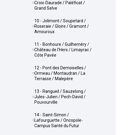
Croix-Daurade / Paléficat /
Grand Selve
10 - Jolimont / Soupetard /
Roseraie / Gloire / Gramont /
Amouroux
11 - Bonhoure / Guilheméry /
Château de l'Hers / Limayrac /
Côte Pavée
12 - Pont des Demoiselles /
Ormeau / Montaudran / La
Terrasse / Malepère
13 - Rangueil / Sauzelong /
Jules-Julien / Pech-David /
Pouvourville
14 - Saint-Simon /
Lafourguette / Oncopole-
Campus Santé du Futur