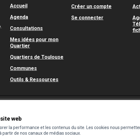
Accueil
Créer un compte
Act
Agenda
Se connecter
Ag
Té
.
Consultations
fic
Mes idées pour mon
Quartier
Quartiers de Toulouse
Communes
Outils & Ressources
 site web
iorer la performance et les contenus du site. Les cookies nous permette
 à partir de nos canaux de médias sociaux.