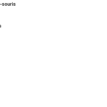
-souris
s