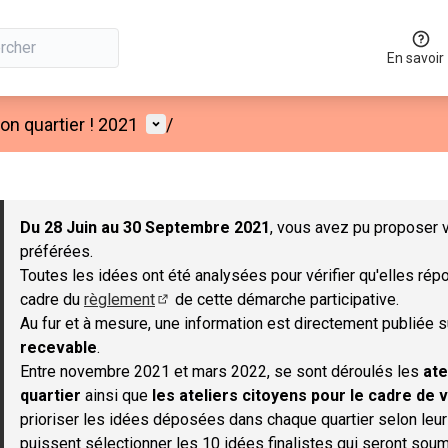
En savoir
Menu utilisateur
n quartier ! 2021
/
 la carte
 suivant est une carte qui présente les éléments de cette page co
Du 28 Juin au 30 Septembre 2021
, vous avez pu proposer v
préférées.
Toutes les idées ont été analysées pour vérifier qu'elles répo
cadre du
règlement
de cette démarche participative.
(S'ouvre dans un nouvel onglet)
Au fur et à mesure, une information est directement publiée 
recevable
.
Entre novembre 2021 et mars 2022, se sont déroulés les
ate
quartier
ainsi que
les ateliers citoyens pour le cadre de v
prioriser les idées déposées dans chaque quartier selon leu
puissent sélectionner les 10 idées finalistes qui seront soum