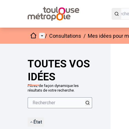
Accueil
Menu principal
/
Consultations
/
Mes idées pour mo
Passer
L'élément
+
−
TOUTES VOS
IDÉES
Filtrez de façon dynamique les
résultats de votre recherche.
État