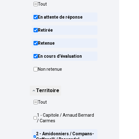
Tout
En attente de réponse
Retirée
Retenue
En cours d'évaluation
Non retenue
Territoire
Tout
1 - Capitole / Arnaud Bernard
/ Carmes
2 - Amidonniers / Compans-