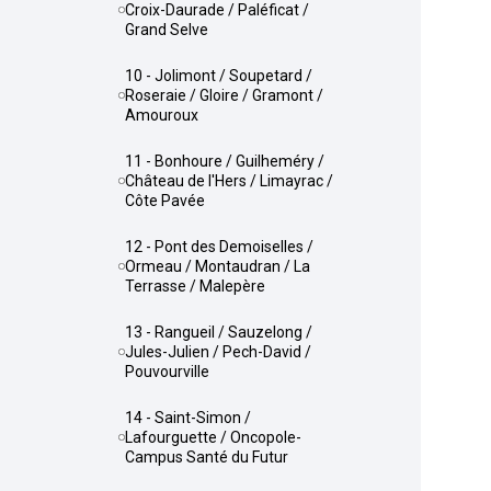
Croix-Daurade / Paléficat /
Grand Selve
10 - Jolimont / Soupetard /
Roseraie / Gloire / Gramont /
Amouroux
11 - Bonhoure / Guilheméry /
Château de l'Hers / Limayrac /
Côte Pavée
12 - Pont des Demoiselles /
Ormeau / Montaudran / La
Terrasse / Malepère
13 - Rangueil / Sauzelong /
Jules-Julien / Pech-David /
Pouvourville
14 - Saint-Simon /
Lafourguette / Oncopole-
Campus Santé du Futur