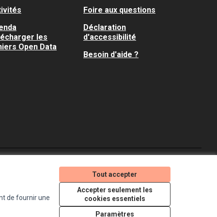
ivités
Foire aux questions
enda
Déclaration
lécharger les
d'accessibilité
hiers Open Data
Besoin d'aide ?
Je participe ! sur X
Je participe ! sur Faceboo
Je participe ! sur In
Tout accepter
(Lien externe)
(Lien externe)
(Lien externe)
Accepter seulement les
nt de fournir une
cookies essentiels
Licence Creative Comm
(Lien externe)
Paramètres