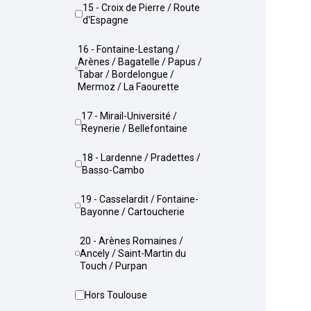
15 - Croix de Pierre / Route
d'Espagne
16 - Fontaine-Lestang /
Arènes / Bagatelle / Papus /
Tabar / Bordelongue /
Mermoz / La Faourette
17 - Mirail-Université /
Reynerie / Bellefontaine
18 - Lardenne / Pradettes /
Basso-Cambo
19 - Casselardit / Fontaine-
Bayonne / Cartoucherie
20 - Arènes Romaines /
Ancely / Saint-Martin du
Touch / Purpan
Hors Toulouse