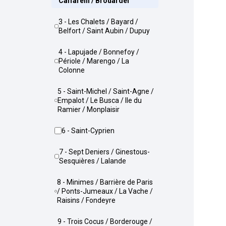
Caffarelli / Brouardel
3 - Les Chalets / Bayard /
Belfort / Saint Aubin / Dupuy
4 - Lapujade / Bonnefoy /
Périole / Marengo / La
Colonne
5 - Saint-Michel / Saint-Agne /
Empalot / Le Busca / Ile du
Ramier / Monplaisir
6 - Saint-Cyprien
7 - Sept Deniers / Ginestous-
Sesquières / Lalande
8 - Minimes / Barrière de Paris
/ Ponts-Jumeaux / La Vache /
Raisins / Fondeyre
9 - Trois Cocus / Borderouge /