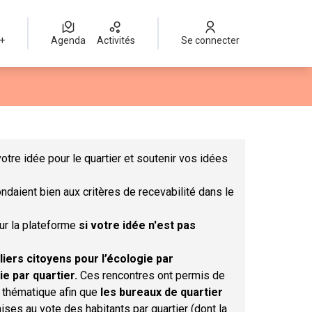
 +
Agenda
Activités
Se connecter
Leaflet
|
©
OpenStreetMap
contributors
mme des points de carte. L'élément peut être utilisé avec un lect
otre idée pour le quartier et soutenir vos idées
ndaient bien aux critères de recevabilité dans le
sur la plateforme
si votre idée n'est pas
liers citoyens pour l’écologie par
ie par quartier.
Ces rencontres ont permis de
r thématique afin que
les bureaux de quartier
ises au vote des habitants par quartier (dont la