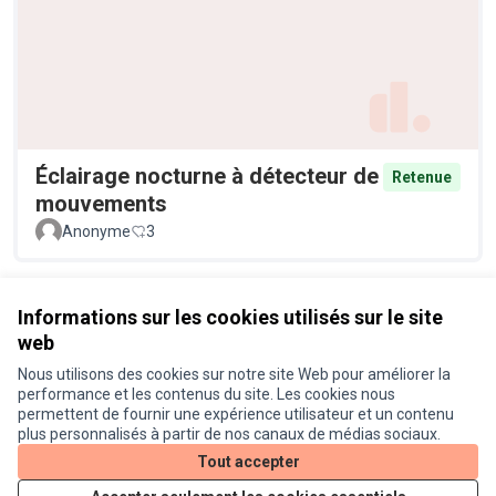
Éclairage nocturne à détecteur de
Retenue
mouvements
Anonyme
3
Voir toutes les propositions retirées
Informations sur les cookies utilisés sur le site
web
Nous utilisons des cookies sur notre site Web pour améliorer la
Conditions d'utilisation
performance et les contenus du site. Les cookies nous
Paramètres des cookies
permettent de fournir une expérience utilisateur et un contenu
Je participe ! sur X
Je participe ! sur Facebook
Je participe ! sur Instagram
plus personnalisés à partir de nos canaux de médias sociaux.
(Lien externe)
(Lien externe)
(Lien externe)
Tout accepter