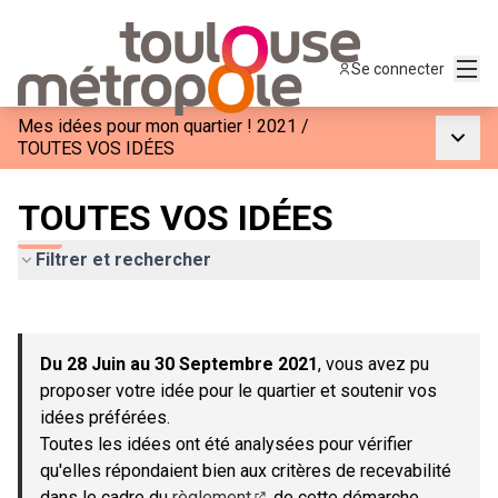
Menu
Se connecter
Mes idées pour mon quartier ! 2021
/
Menu p
TOUTES VOS IDÉES
TOUTES VOS IDÉES
Filtrer et rechercher
Passer la carte
Leaflet
|
©
OpenStreetMap
contributors
L'élément suivant est une carte qui présente les éléments de c
+
Du 28 Juin au 30 Septembre 2021
, vous avez pu
−
proposer votre idée pour le quartier et soutenir vos
idées préférées.
Toutes les idées ont été analysées pour vérifier
qu'elles répondaient bien aux critères de recevabilité
dans le cadre du
règlement
de cette démarche