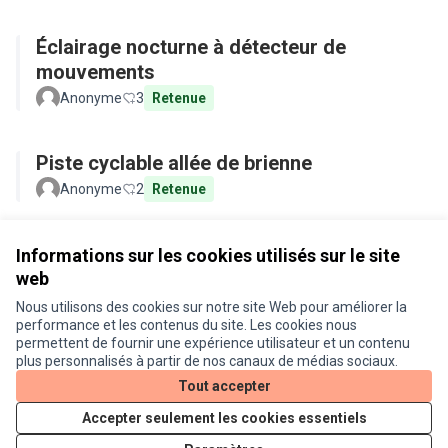
Éclairage nocturne à détecteur de
mouvements
Anonyme
3
Retenue
Piste cyclable allée de brienne
Anonyme
2
Retenue
Voir toutes les propositions retirées
Informations sur les cookies utilisés sur le site
web
Nous utilisons des cookies sur notre site Web pour améliorer la
Conditions d'utilisation
performance et les contenus du site. Les cookies nous
Paramètres des cookies
permettent de fournir une expérience utilisateur et un contenu
Je participe ! sur X
Je participe ! sur Facebook
Je participe ! sur Instagram
plus personnalisés à partir de nos canaux de médias sociaux.
(Lien externe)
(Lien externe)
(Lien externe)
Tout accepter
Accepter seulement les cookies essentiels
Licence Cre
(Lien extern