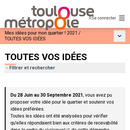
Menu
Se connecter
Mes idées pour mon quartier ! 2021
/
Menu p
TOUTES VOS IDÉES
TOUTES VOS IDÉES
Filtrer et rechercher
Passer la carte
Leaflet
|
©
OpenStreetMap
contributors
L'élément suivant est une carte qui présente les éléments de c
+
Du 28 Juin au 30 Septembre 2021
, vous avez pu
−
proposer votre idée pour le quartier et soutenir vos
idées préférées.
Toutes les idées ont été analysées pour vérifier
qu'elles répondaient bien aux critères de recevabilité
dans le cadre du
règlement
de cette démarche