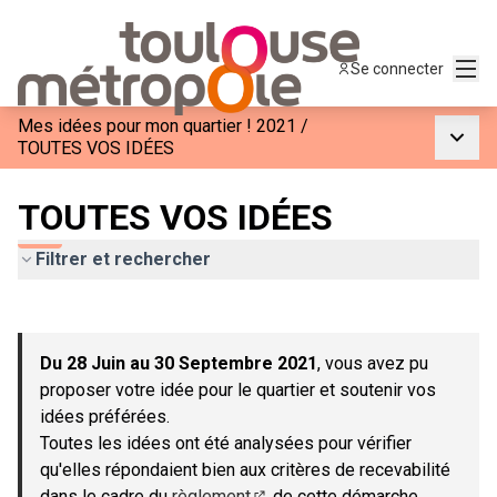
Menu
Se connecter
Mes idées pour mon quartier ! 2021
/
Menu p
TOUTES VOS IDÉES
TOUTES VOS IDÉES
Filtrer et rechercher
Passer la carte
Leaflet
|
©
OpenStreetMap
contributors
L'élément suivant est une carte qui présente les éléments de c
+
Du 28 Juin au 30 Septembre 2021
, vous avez pu
−
proposer votre idée pour le quartier et soutenir vos
idées préférées.
Toutes les idées ont été analysées pour vérifier
qu'elles répondaient bien aux critères de recevabilité
dans le cadre du
règlement
de cette démarche