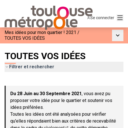
Menu
Se connecter
Mes idées pour mon quartier ! 2021
/
Menu p
TOUTES VOS IDÉES
TOUTES VOS IDÉES
Filtrer et rechercher
Passer la carte
Leaflet
|
©
OpenStreetMap
contributors
L'élément suivant est une carte qui présente les éléments de c
+
Du 28 Juin au 30 Septembre 2021
, vous avez pu
−
proposer votre idée pour le quartier et soutenir vos
idées préférées.
Toutes les idées ont été analysées pour vérifier
qu'elles répondaient bien aux critères de recevabilité
dans le cadre du
règlement
de cette démarche