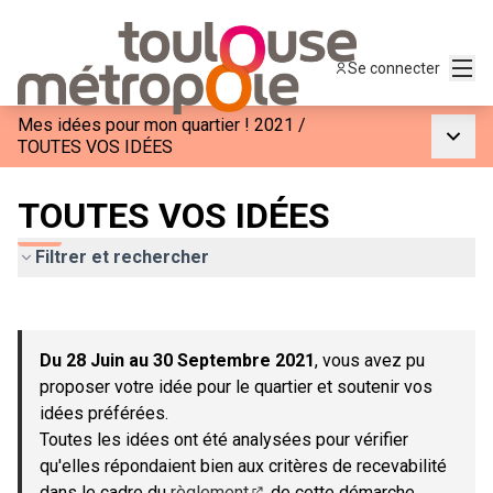
Menu
Se connecter
Mes idées pour mon quartier ! 2021
/
Menu p
TOUTES VOS IDÉES
TOUTES VOS IDÉES
Filtrer et rechercher
Passer la carte
Leaflet
|
©
OpenStreetMap
contributors
L'élément suivant est une carte qui présente les éléments de c
+
Du 28 Juin au 30 Septembre 2021
, vous avez pu
−
proposer votre idée pour le quartier et soutenir vos
idées préférées.
Toutes les idées ont été analysées pour vérifier
qu'elles répondaient bien aux critères de recevabilité
dans le cadre du
règlement
de cette démarche