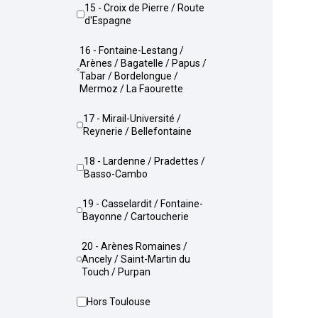
15 - Croix de Pierre / Route
d'Espagne
16 - Fontaine-Lestang /
Arènes / Bagatelle / Papus /
Tabar / Bordelongue /
Mermoz / La Faourette
17 - Mirail-Université /
Reynerie / Bellefontaine
18 - Lardenne / Pradettes /
Basso-Cambo
19 - Casselardit / Fontaine-
Bayonne / Cartoucherie
20 - Arènes Romaines /
Ancely / Saint-Martin du
Touch / Purpan
Hors Toulouse