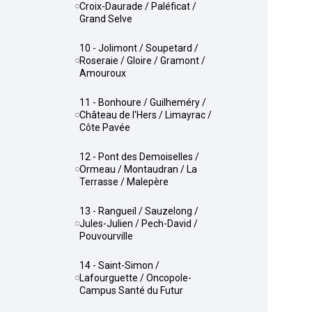
Croix-Daurade / Paléficat /
Grand Selve
10 - Jolimont / Soupetard /
Roseraie / Gloire / Gramont /
Amouroux
11 - Bonhoure / Guilheméry /
Château de l'Hers / Limayrac /
Côte Pavée
12 - Pont des Demoiselles /
Ormeau / Montaudran / La
Terrasse / Malepère
13 - Rangueil / Sauzelong /
Jules-Julien / Pech-David /
Pouvourville
14 - Saint-Simon /
Lafourguette / Oncopole-
Campus Santé du Futur