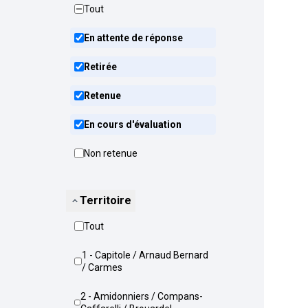
Tout
En attente de réponse
Retirée
Retenue
En cours d'évaluation
Non retenue
Territoire
Tout
1 - Capitole / Arnaud Bernard
/ Carmes
2 - Amidonniers / Compans-