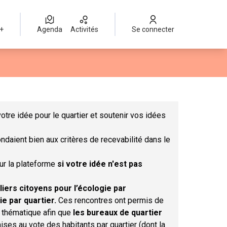
 +
Agenda
Activités
Se connecter
Leaflet
|
©
OpenStreetMap
contributors
mme des points de carte. L'élément peut être utilisé avec un lect
otre idée pour le quartier et soutenir vos idées
ndaient bien aux critères de recevabilité dans le
sur la plateforme
si votre idée n'est pas
liers citoyens pour l’écologie par
ie par quartier.
Ces rencontres ont permis de
r thématique afin que
les bureaux de quartier
ises au vote des habitants par quartier (dont la