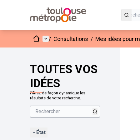
Accueil
Menu principal
/
Consultations
/
Mes idées pour mo
Passer
L'élément
+
−
TOUTES VOS
IDÉES
Filtrez de façon dynamique les
résultats de votre recherche.
État