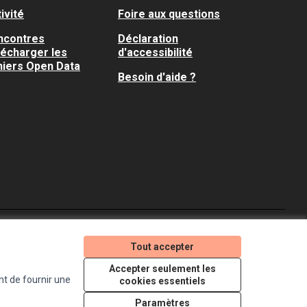
ivité
Foire aux questions
ncontres
Déclaration
lécharger les
d'accessibilité
hiers Open Data
Besoin d'aide ?
Je participe ! sur X
Je participe ! sur Faceboo
Je participe ! sur In
Tout accepter
(Lien externe)
(Lien externe)
(Lien externe)
Accepter seulement les
nt de fournir une
cookies essentiels
Licence Creative Comm
(Lien externe)
Paramètres