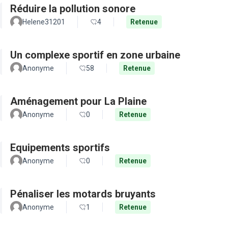
Réduire la pollution sonore
Helene31201
4
Retenue
Un complexe sportif en zone urbaine
Anonyme
58
Retenue
Aménagement pour La Plaine
Anonyme
0
Retenue
Equipements sportifs
Anonyme
0
Retenue
Pénaliser les motards bruyants
Anonyme
1
Retenue