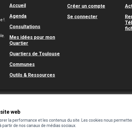
Accueil
Créer un compte
Act
Agenda
Se connecter
Re
 !.
Té
Consultations
fic
le.
Mes idées pour mon
Quartier
Quartiers de Toulouse
Communes
Outils & Ressources
 site web
iorer la performance et les contenus du site. Les cookies nous permette
 à partir de nos canaux de médias sociaux.