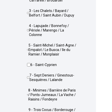
Caffarelli / Brouardel
3 - Les Chalets / Bayard /
Belfort / Saint Aubin / Dupuy
4 - Lapujade / Bonnefoy /
Périole / Marengo / La
Colonne
5 - Saint-Michel / Saint-Agne /
Empalot / Le Busca / Ile du
Ramier / Monplaisir
6 - Saint-Cyprien
7 - Sept Deniers / Ginestous-
Sesquières / Lalande
8 - Minimes / Barrière de Paris
/ Ponts-Jumeaux / La Vache /
Raisins / Fondeyre
9 - Trois Cocus / Borderouge /