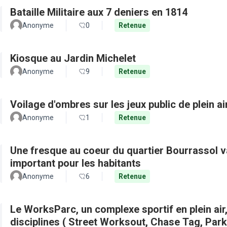
Bataille Militaire aux 7 deniers en 1814
Anonyme
0
Retenue
Kiosque au Jardin Michelet
Anonyme
9
Retenue
Voilage d'ombres sur les jeux public de plein a
Anonyme
1
Retenue
Une fresque au coeur du quartier Bourrassol val
important pour les habitants
Anonyme
6
Retenue
Le WorksParc, un complexe sportif en plein air
disciplines ( Street Worksout, Chase Tag, Par