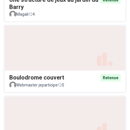
Retenue
Barry
Magali
4
Boulodrome couvert
Retenue
Webmaster jeparticipe
0