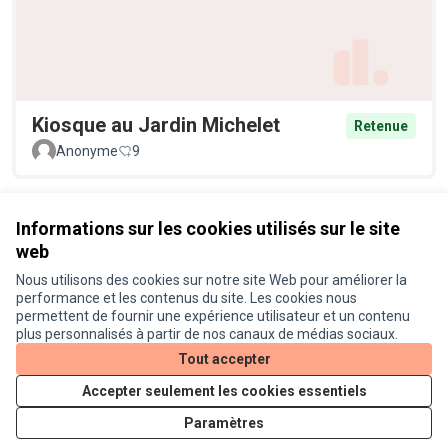
Kiosque au Jardin Michelet
Retenue
Anonyme
9
Voir toutes les propositions retirées
Informations sur les cookies utilisés sur le site
web
Nous utilisons des cookies sur notre site Web pour améliorer la
Conditions d'utilisation
performance et les contenus du site. Les cookies nous
Paramètres des cookies
permettent de fournir une expérience utilisateur et un contenu
Je participe ! sur X
Je participe ! sur Facebook
Je participe ! sur Instagram
plus personnalisés à partir de nos canaux de médias sociaux.
(Lien externe)
(Lien externe)
(Lien externe)
Tout accepter
Accepter seulement les cookies essentiels
Licence Cre
(Lien extern
Paramètres
(Lien externe)
Site réalisé grâce au
logiciel libre Decidim
.
(Lien externe)