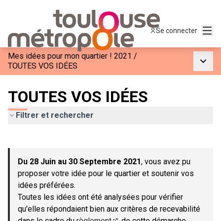
Menu
Se connecter
Mes idées pour mon quartier ! 2021
/
Menu p
TOUTES VOS IDÉES
TOUTES VOS IDÉES
Filtrer et rechercher
Passer la carte
Leaflet
|
©
OpenStreetMap
contributors
L'élément suivant est une carte qui présente les éléments de c
+
Du 28 Juin au 30 Septembre 2021
, vous avez pu
−
proposer votre idée pour le quartier et soutenir vos
idées préférées.
Toutes les idées ont été analysées pour vérifier
qu'elles répondaient bien aux critères de recevabilité
dans le cadre du
règlement
de cette démarche