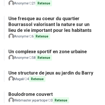
Parkour)
Anonyme
21
Retenue
Une fresque au coeur du quartier
Bourrassol valorisant la nature sur un
lieu de vie important pour les habitants
Anonyme
6
Retenue
Un complexe sportif en zone urbaine
Anonyme
58
Retenue
Une structure de jeux au jardin du Barry
Magali
4
Retenue
Boulodrome couvert
Webmaster jeparticipe
0
Retenue