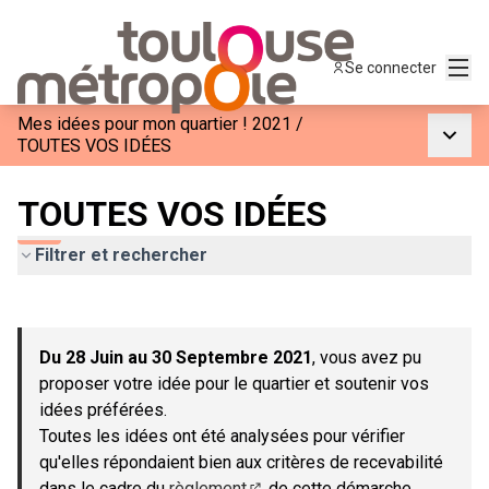
Menu
Se connecter
Mes idées pour mon quartier ! 2021
/
Menu p
TOUTES VOS IDÉES
TOUTES VOS IDÉES
Filtrer et rechercher
Passer la carte
Leaflet
|
©
OpenStreetMap
contributors
L'élément suivant est une carte qui présente les éléments de c
+
Du 28 Juin au 30 Septembre 2021
, vous avez pu
−
proposer votre idée pour le quartier et soutenir vos
idées préférées.
Toutes les idées ont été analysées pour vérifier
qu'elles répondaient bien aux critères de recevabilité
dans le cadre du
règlement
de cette démarche