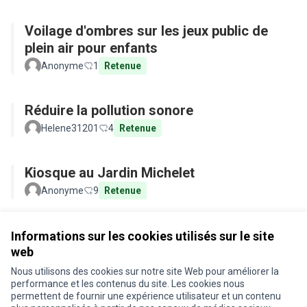
Voilage d'ombres sur les jeux public de
plein air pour enfants
Anonyme
1
Retenue
Réduire la pollution sonore
Helene31201
4
Retenue
Kiosque au Jardin Michelet
Anonyme
9
Retenue
Voir toutes les propositions retirées
Informations sur les cookies utilisés sur le site
web
Nous utilisons des cookies sur notre site Web pour améliorer la
Conditions d'utilisation
performance et les contenus du site. Les cookies nous
Paramètres des cookies
permettent de fournir une expérience utilisateur et un contenu
Je participe ! sur X
Je participe ! sur Facebook
Je participe ! sur Instagram