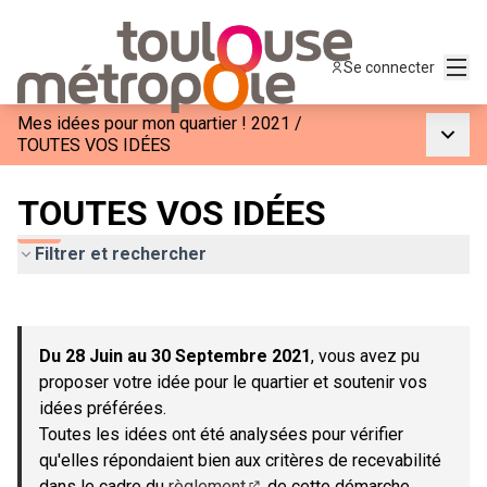
Menu
Se connecter
Mes idées pour mon quartier ! 2021
/
Menu p
TOUTES VOS IDÉES
TOUTES VOS IDÉES
Filtrer et rechercher
Passer la carte
Leaflet
|
©
OpenStreetMap
contributors
L'élément suivant est une carte qui présente les éléments de c
+
Du 28 Juin au 30 Septembre 2021
, vous avez pu
−
proposer votre idée pour le quartier et soutenir vos
idées préférées.
Toutes les idées ont été analysées pour vérifier
qu'elles répondaient bien aux critères de recevabilité
dans le cadre du
règlement
de cette démarche