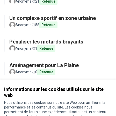
Parkour)
Anonyme
21
Retenue
Un complexe sportif en zone urbaine
Anonyme
58
Retenue
Pénaliser les motards bruyants
Anonyme
1
Retenue
Aménagement pour La Plaine
Anonyme
0
Retenue
Voir toutes les propositions retirées
Informations sur les cookies utilisés sur le site
web
Nous utilisons des cookies sur notre site Web pour améliorer la
Conditions d'utilisation
performance et les contenus du site. Les cookies nous
Paramètres des cookies
permettent de fournir une expérience utilisateur et un contenu
Je participe ! sur X
Je participe ! sur Facebook
Je participe ! sur Instagram