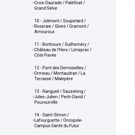
Croix-Daurade / Paléficat /
Grand Selve
10 - Jolimont / Soupetard /
Roseraie / Gloire / Gramont /
Amouroux
11 - Bonhoure / Guilheméry /
Château de l'Hers / Limayrac /
Côte Pavée
12 - Pont des Demoiselles /
Ormeau / Montaudran / La
Terrasse / Malepère
13 - Rangueil / Sauzelong /
Jules-Julien / Pech-David /
Pouvourville
14 - Saint-Simon /
Lafourguette / Oncopole-
Campus Santé du Futur