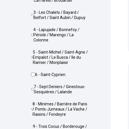
Caffarelli / Brouardel
3 - Les Chalets / Bayard /
Belfort / Saint Aubin / Dupuy
4 - Lapujade / Bonnefoy /
Périole / Marengo / La
Colonne
5 - Saint-Michel / Saint-Agne /
Empalot / Le Busca / Ile du
Ramier / Monplaisir
6 - Saint-Cyprien
7 - Sept Deniers / Ginestous-
Sesquières / Lalande
8 - Minimes / Barrière de Paris
/ Ponts-Jumeaux / La Vache /
Raisins / Fondeyre
9 - Trois Cocus / Borderouge /