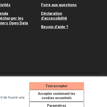
ivités
Foire aux questions
enda
Déclaration
lécharger les
d'accessibilité
hiers Open Data
Besoin d'aide ?
Je participe ! sur X
Je participe ! sur Faceboo
Je participe ! sur In
Tout accepter
(Lien externe)
(Lien externe)
(Lien externe)
Accepter seulement les
nt de fournir une
cookies essentiels
Licence Creative Comm
(Lien externe)
Paramètres