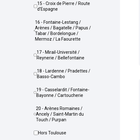
15 - Croix de Pierre / Route
d'Espagne
16 - Fontaine-Lestang /
Arènes / Bagatelle / Papus /
Tabar / Bordelongue /
Mermoz / La Faourette
17 - Mirail-Université /
Reynerie / Bellefontaine
18 - Lardenne / Pradettes /
Basso-Cambo
19 - Casselardit / Fontaine-
Bayonne / Cartoucherie
20 - Arènes Romaines /
Ancely / Saint-Martin du
Touch / Purpan
Hors Toulouse