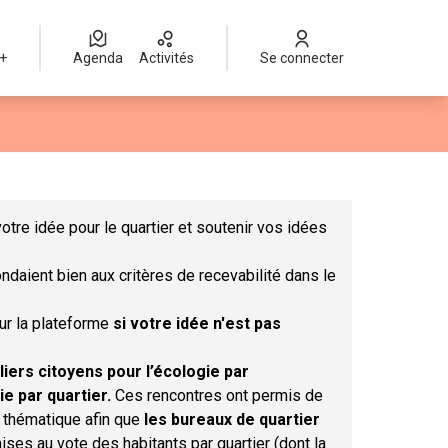
 +
Agenda
Activités
Se connecter
Leaflet
|
©
OpenStreetMap
contributors
mme des points de carte. L'élément peut être utilisé avec un lect
otre idée pour le quartier et soutenir vos idées
ndaient bien aux critères de recevabilité dans le
sur la plateforme
si votre idée n'est pas
liers citoyens pour l’écologie par
ie par quartier.
Ces rencontres ont permis de
r thématique afin que
les bureaux de quartier
ises au vote des habitants par quartier (dont la