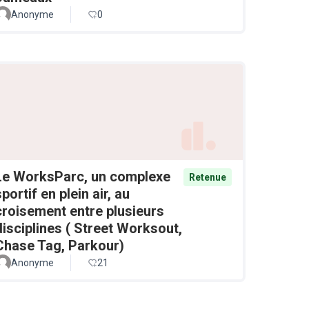
Anonyme
0
Le WorksParc, un complexe
Retenue
sportif en plein air, au
croisement entre plusieurs
disciplines ( Street Worksout,
Chase Tag, Parkour)
Anonyme
21