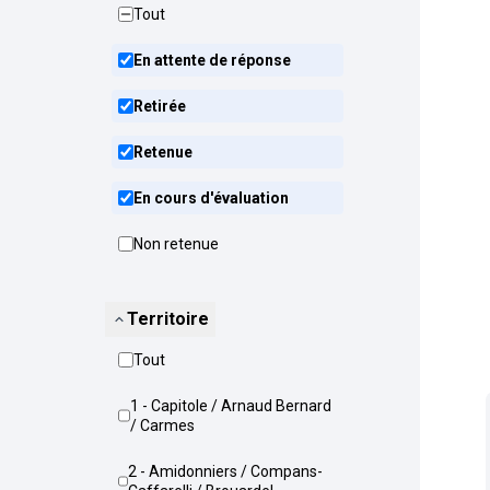
Tout
En attente de réponse
Retirée
Retenue
En cours d'évaluation
Non retenue
Territoire
Tout
1 - Capitole / Arnaud Bernard
/ Carmes
2 - Amidonniers / Compans-