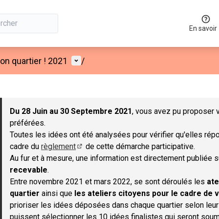
En savoir
Menu utilisateur
n quartier ! 2021
/
 la carte
 suivant est une carte qui présente les éléments de cette page co
Du 28 Juin au 30 Septembre 2021
, vous avez pu proposer v
préférées.
Toutes les idées ont été analysées pour vérifier qu'elles répo
cadre du
règlement
de cette démarche participative.
(S'ouvre dans un nouvel onglet)
Au fur et à mesure, une information est directement publiée 
recevable
.
Entre novembre 2021 et mars 2022, se sont déroulés les
ate
quartier
ainsi que
les ateliers citoyens pour le cadre de v
prioriser les idées déposées dans chaque quartier selon leu
puissent sélectionner les 10 idées finalistes qui seront soum