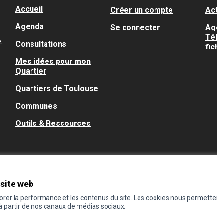
Accueil
Créer un compte
Act
Agenda
Se connecter
Ag
Té
.
Consultations
fic
Mes idées pour mon
Quartier
Quartiers de Toulouse
Communes
Outils & Ressources
 site web
iorer la performance et les contenus du site. Les cookies nous permette
 à partir de nos canaux de médias sociaux.