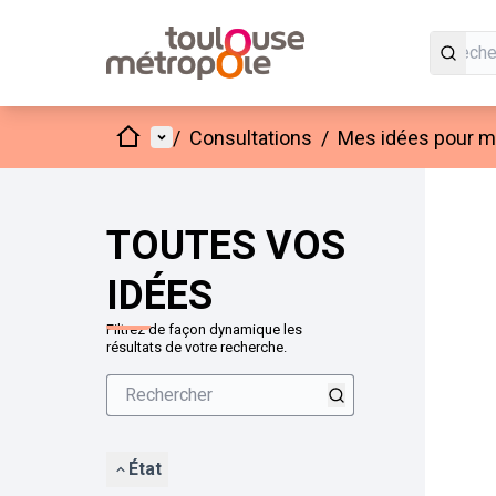
Accueil
Menu principal
/
Consultations
/
Mes idées pour mo
Passer
L'élément
+
−
TOUTES VOS
IDÉES
Filtrez de façon dynamique les
résultats de votre recherche.
État