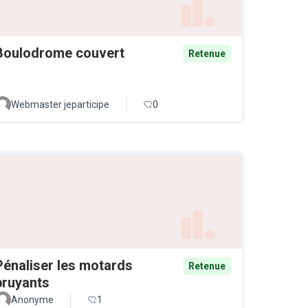
Boulodrome couvert
Retenue
Webmaster jeparticipe
0
Pénaliser les motards
Retenue
bruyants
Anonyme
1