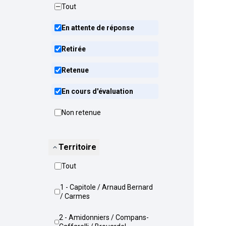
Tout
En attente de réponse
Retirée
Retenue
En cours d'évaluation
Non retenue
Territoire
Tout
1 - Capitole / Arnaud Bernard
/ Carmes
2 - Amidonniers / Compans-