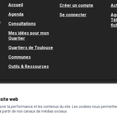
Accueil
Créer un compte
Act
Agenda
Se connecter
Ag
Té
.
Consultations
fic
Mes idées pour mon
Quartier
Quartiers de Toulouse
Communes
Outils & Ressources
 site web
iorer la performance et les contenus du site. Les cookies nous permette
 à partir de nos canaux de médias sociaux.