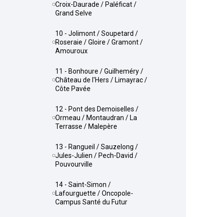
Croix-Daurade / Paléficat /
Grand Selve
10 - Jolimont / Soupetard /
Roseraie / Gloire / Gramont /
Amouroux
11 - Bonhoure / Guilheméry /
Château de l'Hers / Limayrac /
Côte Pavée
12 - Pont des Demoiselles /
Ormeau / Montaudran / La
Terrasse / Malepère
13 - Rangueil / Sauzelong /
Jules-Julien / Pech-David /
Pouvourville
14 - Saint-Simon /
Lafourguette / Oncopole-
Campus Santé du Futur