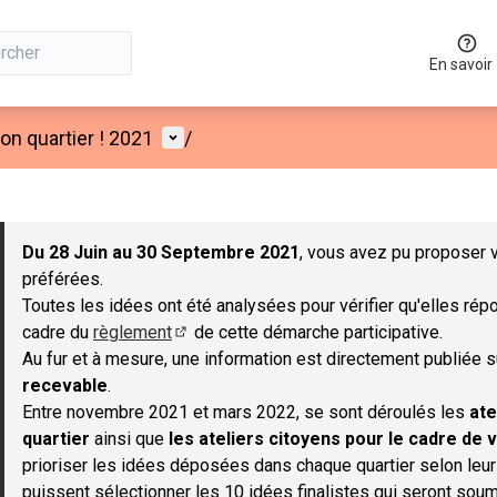
En savoir
Menu utilisateur
n quartier ! 2021
/
 la carte
 suivant est une carte qui présente les éléments de cette page co
Du 28 Juin au 30 Septembre 2021
, vous avez pu proposer v
préférées.
Toutes les idées ont été analysées pour vérifier qu'elles répo
cadre du
règlement
de cette démarche participative.
(S'ouvre dans un nouvel onglet)
Au fur et à mesure, une information est directement publiée 
recevable
.
Entre novembre 2021 et mars 2022, se sont déroulés les
ate
quartier
ainsi que
les ateliers citoyens pour le cadre de v
prioriser les idées déposées dans chaque quartier selon leu
puissent sélectionner les 10 idées finalistes qui seront soum