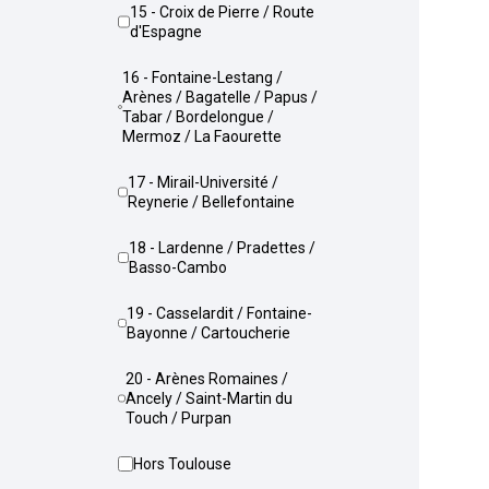
15 - Croix de Pierre / Route
d'Espagne
16 - Fontaine-Lestang /
Arènes / Bagatelle / Papus /
Tabar / Bordelongue /
Mermoz / La Faourette
17 - Mirail-Université /
Reynerie / Bellefontaine
18 - Lardenne / Pradettes /
Basso-Cambo
19 - Casselardit / Fontaine-
Bayonne / Cartoucherie
20 - Arènes Romaines /
Ancely / Saint-Martin du
Touch / Purpan
Hors Toulouse