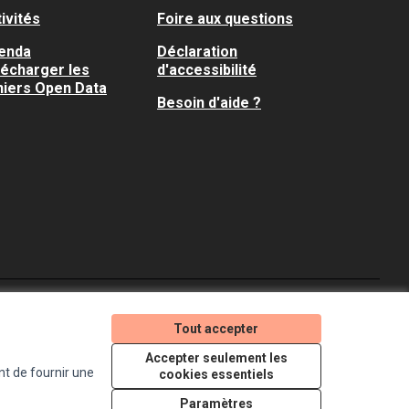
ivités
Foire aux questions
enda
Déclaration
lécharger les
d'accessibilité
hiers Open Data
Besoin d'aide ?
Je participe ! sur X
Je participe ! sur Faceboo
Je participe ! sur In
Tout accepter
(Lien externe)
(Lien externe)
(Lien externe)
Accepter seulement les
nt de fournir une
cookies essentiels
Licence Creative Comm
(Lien externe)
Paramètres