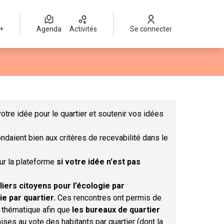
 +
Agenda
Activités
Se connecter
Leaflet
|
©
OpenStreetMap
contributors
mme des points de carte. L'élément peut être utilisé avec un lect
otre idée pour le quartier et soutenir vos idées
ndaient bien aux critères de recevabilité dans le
sur la plateforme
si votre idée n'est pas
liers citoyens pour l’écologie par
ie par quartier.
Ces rencontres ont permis de
r thématique afin que
les bureaux de quartier
ises au vote des habitants par quartier (dont la