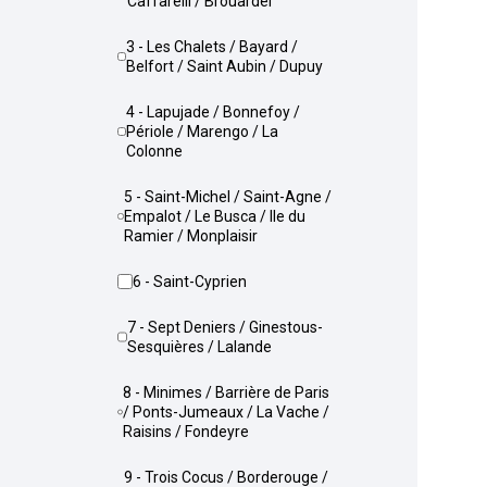
Caffarelli / Brouardel
3 - Les Chalets / Bayard /
Belfort / Saint Aubin / Dupuy
4 - Lapujade / Bonnefoy /
Périole / Marengo / La
Colonne
5 - Saint-Michel / Saint-Agne /
Empalot / Le Busca / Ile du
Ramier / Monplaisir
6 - Saint-Cyprien
7 - Sept Deniers / Ginestous-
Sesquières / Lalande
8 - Minimes / Barrière de Paris
/ Ponts-Jumeaux / La Vache /
Raisins / Fondeyre
9 - Trois Cocus / Borderouge /