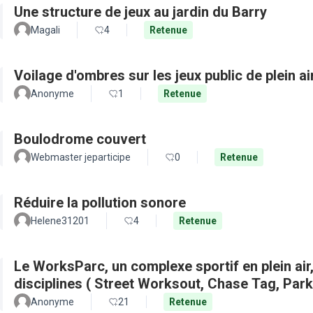
Une structure de jeux au jardin du Barry
Magali
4
Retenue
Voilage d'ombres sur les jeux public de plein a
Anonyme
1
Retenue
Boulodrome couvert
Webmaster jeparticipe
0
Retenue
Réduire la pollution sonore
Helene31201
4
Retenue
Le WorksParc, un complexe sportif en plein air
disciplines ( Street Worksout, Chase Tag, Par
Anonyme
21
Retenue