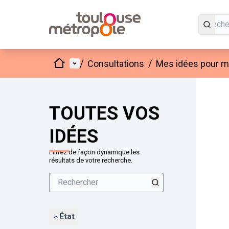
Accueil
Menu principal
/
Consultations
/
Mes idées pour mo
Passer
L'élément
+
−
TOUTES VOS
IDÉES
Filtrez de façon dynamique les
résultats de votre recherche.
État