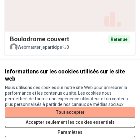
Boulodrome couvert
Retenue
Webmaster jeparticipe
0
Voir toutes les propositions retirées
Informations sur les cookies utilisés sur le site
web
Nous utilisons des cookies sur notre site Web pour améliorer la
Conditions d'utilisation
performance et les contenus du site. Les cookies nous
Paramètres des cookies
permettent de fournir une expérience utilisateur et un contenu
Je participe ! sur X
Je participe ! sur Facebook
Je participe ! sur Instagram
plus personnalisés à partir de nos canaux de médias sociaux.
(Lien externe)
(Lien externe)
(Lien externe)
Tout accepter
Accepter seulement les cookies essentiels
Licence Cre
(Lien extern
Paramètres
(Lien externe)
Site réalisé grâce au
logiciel libre Decidim
.
(Lien externe)