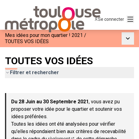
Menu
Se connecter
Mes idées pour mon quartier ! 2021
/
Menu p
TOUTES VOS IDÉES
TOUTES VOS IDÉES
Filtrer et rechercher
Passer la carte
Leaflet
|
©
OpenStreetMap
contributors
L'élément suivant est une carte qui présente les éléments de c
+
Du 28 Juin au 30 Septembre 2021
, vous avez pu
−
proposer votre idée pour le quartier et soutenir vos
idées préférées.
Toutes les idées ont été analysées pour vérifier
qu'elles répondaient bien aux critères de recevabilité
dans le cadre du
règlement
de cette démarche