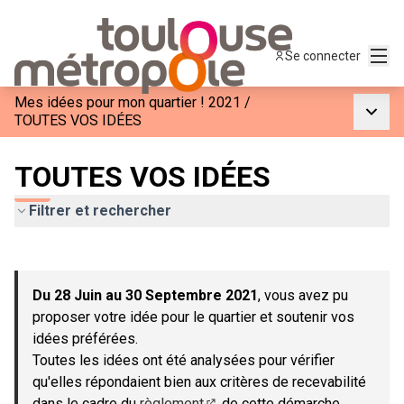
Menu
Se connecter
Mes idées pour mon quartier ! 2021
/
Menu p
TOUTES VOS IDÉES
TOUTES VOS IDÉES
Filtrer et rechercher
Passer la carte
Leaflet
|
©
OpenStreetMap
contributors
L'élément suivant est une carte qui présente les éléments de c
+
Du 28 Juin au 30 Septembre 2021
, vous avez pu
−
proposer votre idée pour le quartier et soutenir vos
idées préférées.
Toutes les idées ont été analysées pour vérifier
qu'elles répondaient bien aux critères de recevabilité
dans le cadre du
règlement
de cette démarche