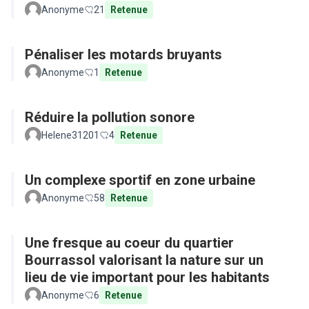
Parkour)
Anonyme
21
Retenue
Pénaliser les motards bruyants
Anonyme
1
Retenue
Réduire la pollution sonore
Helene31201
4
Retenue
Un complexe sportif en zone urbaine
Anonyme
58
Retenue
Une fresque au coeur du quartier
Bourrassol valorisant la nature sur un
lieu de vie important pour les habitants
Anonyme
6
Retenue