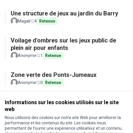
Une structure de jeux au jardin du Barry
Magali
4
Retenue
Voilage d'ombres sur les jeux public de
plein air pour enfants
Anonyme
1
Retenue
Zone verte des Ponts-Jumeaux
Anonyme
0
Retenue
Voir toutes les propositions retirées
Informations sur les cookies utilisés sur le site
web
Nous utilisons des cookies sur notre site Web pour améliorer la
Conditions d'utilisation
performance et les contenus du site. Les cookies nous
Paramètres des cookies
permettent de fournir une expérience utilisateur et un contenu
Je participe ! sur X
Je participe ! sur Facebook
Je participe ! sur Instagram