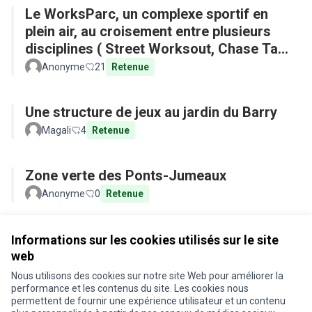
Le WorksParc, un complexe sportif en
plein air, au croisement entre plusieurs
disciplines ( Street Worksout, Chase Tag,
Parkour)
Anonyme
21
Retenue
Une structure de jeux au jardin du Barry
Magali
4
Retenue
Zone verte des Ponts-Jumeaux
Anonyme
0
Retenue
Voir toutes les propositions retirées
Informations sur les cookies utilisés sur le site
web
Nous utilisons des cookies sur notre site Web pour améliorer la
Conditions d'utilisation
performance et les contenus du site. Les cookies nous
Paramètres des cookies
permettent de fournir une expérience utilisateur et un contenu
Je participe ! sur X
Je participe ! sur Facebook
Je participe ! sur Instagram