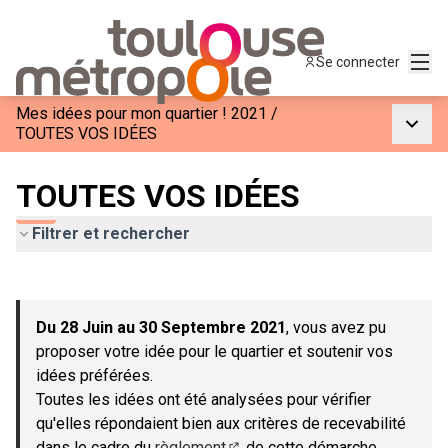
Menu
Se connecter
Mes idées pour mon quartier ! 2021
/
Menu p
TOUTES VOS IDÉES
TOUTES VOS IDÉES
Filtrer et rechercher
Passer la carte
Leaflet
|
©
OpenStreetMap
contributors
L'élément suivant est une carte qui présente les éléments de c
+
Du 28 Juin au 30 Septembre 2021
, vous avez pu
−
proposer votre idée pour le quartier et soutenir vos
idées préférées.
Toutes les idées ont été analysées pour vérifier
qu'elles répondaient bien aux critères de recevabilité
dans le cadre du
règlement
de cette démarche