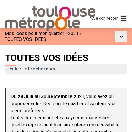
Menu
Se connecter
Mes idées pour mon quartier ! 2021
/
Menu p
TOUTES VOS IDÉES
TOUTES VOS IDÉES
Filtrer et rechercher
Passer la carte
Leaflet
|
©
OpenStreetMap
contributors
L'élément suivant est une carte qui présente les éléments de c
+
Du 28 Juin au 30 Septembre 2021
, vous avez pu
−
proposer votre idée pour le quartier et soutenir vos
idées préférées.
Toutes les idées ont été analysées pour vérifier
qu'elles répondaient bien aux critères de recevabilité
dans le cadre du
règlement
de cette démarche