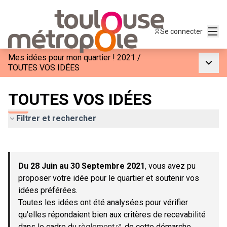
Menu
Se connecter
Mes idées pour mon quartier ! 2021
/
Menu p
TOUTES VOS IDÉES
TOUTES VOS IDÉES
Filtrer et rechercher
Passer la carte
Leaflet
|
©
OpenStreetMap
contributors
L'élément suivant est une carte qui présente les éléments de c
+
Du 28 Juin au 30 Septembre 2021
, vous avez pu
−
proposer votre idée pour le quartier et soutenir vos
idées préférées.
Toutes les idées ont été analysées pour vérifier
qu'elles répondaient bien aux critères de recevabilité
dans le cadre du
règlement
de cette démarche