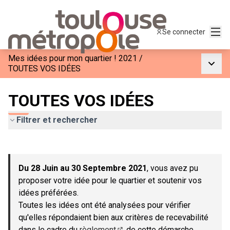
Menu
Se connecter
Mes idées pour mon quartier ! 2021
/
Menu p
TOUTES VOS IDÉES
TOUTES VOS IDÉES
Filtrer et rechercher
Passer la carte
Leaflet
|
©
OpenStreetMap
contributors
L'élément suivant est une carte qui présente les éléments de c
+
Du 28 Juin au 30 Septembre 2021
, vous avez pu
−
proposer votre idée pour le quartier et soutenir vos
idées préférées.
Toutes les idées ont été analysées pour vérifier
qu'elles répondaient bien aux critères de recevabilité
dans le cadre du
règlement
de cette démarche