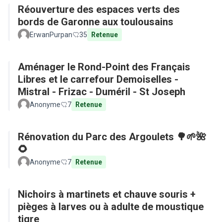
Réouverture des espaces verts des
bords de Garonne aux toulousains
ErwanPurpan
35
Retenue
Aménager le Rond-Point des Français
Libres et le carrefour Demoiselles -
Mistral - Frizac - Duméril - St Joseph
Anonyme
7
Retenue
Rénovation du Parc des Argoulets 🌳🌱🌺
🌻
Anonyme
7
Retenue
Nichoirs à martinets et chauve souris +
pièges à larves ou à adulte de moustique
tigre