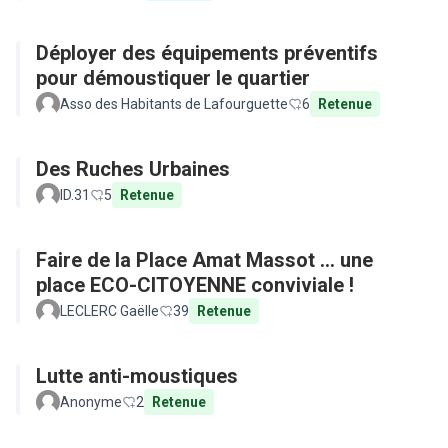
Déployer des équipements préventifs
pour démoustiquer le quartier
Asso des Habitants de Lafourguette
6
Retenue
Des Ruches Urbaines
ID.31
5
Retenue
Faire de la Place Amat Massot ... une
place ECO-CITOYENNE conviviale !
LECLERC Gaëlle
39
Retenue
Lutte anti-moustiques
Anonyme
2
Retenue