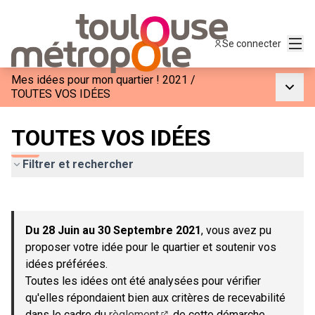
Menu
Se connecter
Mes idées pour mon quartier ! 2021
/
Menu p
TOUTES VOS IDÉES
TOUTES VOS IDÉES
Filtrer et rechercher
Passer la carte
Leaflet
|
©
OpenStreetMap
contributors
L'élément suivant est une carte qui présente les éléments de c
+
Du 28 Juin au 30 Septembre 2021
, vous avez pu
−
proposer votre idée pour le quartier et soutenir vos
idées préférées.
Toutes les idées ont été analysées pour vérifier
qu'elles répondaient bien aux critères de recevabilité
dans le cadre du
règlement
de cette démarche