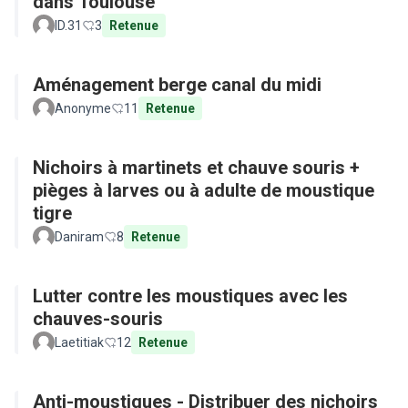
dans Toulouse
ID.31
3
Retenue
Aménagement berge canal du midi
Anonyme
11
Retenue
Nichoirs à martinets et chauve souris +
pièges à larves ou à adulte de moustique
tigre
Daniram
8
Retenue
Lutter contre les moustiques avec les
chauves-souris
Laetitiak
12
Retenue
Anti-moustiques - Distribuer des nichoirs