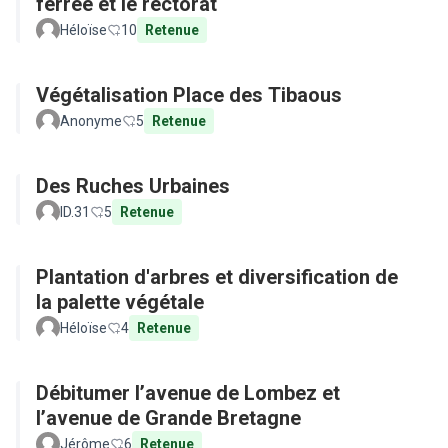
ferrée et le rectorat
Héloïse
10
Retenue
Végétalisation Place des Tibaous
Anonyme
5
Retenue
Des Ruches Urbaines
ID.31
5
Retenue
Plantation d'arbres et diversification de
la palette végétale
Héloïse
4
Retenue
Débitumer l’avenue de Lombez et
l’avenue de Grande Bretagne
Jérôme
6
Retenue