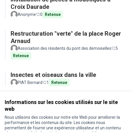
Croix Daurade
Anonyme
0
Retenue
Restructuration "verte" de la place Roger
Arnaud
Association des résidents du pont des demoiselles
5
Retenue
Insectes et oiseaux dans la ville
PIAT Bernard
1
Retenue
Voir toutes les propositions retirées
Informations sur les cookies utilisés sur le site
web
Nous utilisons des cookies sur notre site Web pour améliorer la
Conditions d'utilisation
performance et les contenus du site. Les cookies nous
Paramètres des cookies
permettent de fournir une expérience utilisateur et un contenu
Je participe ! sur X
Je participe ! sur Facebook
Je participe ! sur Instagram