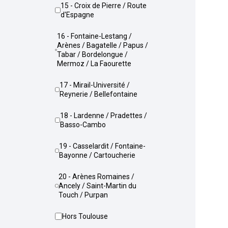
15 - Croix de Pierre / Route
d'Espagne
16 - Fontaine-Lestang /
Arènes / Bagatelle / Papus /
Tabar / Bordelongue /
Mermoz / La Faourette
17 - Mirail-Université /
Reynerie / Bellefontaine
18 - Lardenne / Pradettes /
Basso-Cambo
19 - Casselardit / Fontaine-
Bayonne / Cartoucherie
20 - Arènes Romaines /
Ancely / Saint-Martin du
Touch / Purpan
Hors Toulouse