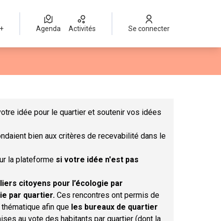
 +
Agenda
Activités
Se connecter
Leaflet
|
©
OpenStreetMap
contributors
mme des points de carte. L'élément peut être utilisé avec un lect
otre idée pour le quartier et soutenir vos idées
ndaient bien aux critères de recevabilité dans le
sur la plateforme
si votre idée n'est pas
liers citoyens pour l’écologie par
ie par quartier.
Ces rencontres ont permis de
r thématique afin que
les bureaux de quartier
ises au vote des habitants par quartier (dont la