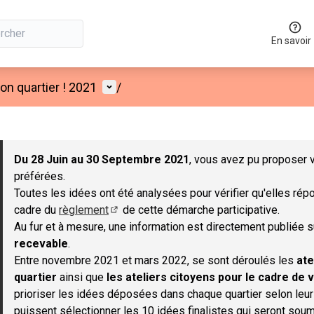
En savoir
Menu utilisateur
n quartier ! 2021
/
 la carte
 suivant est une carte qui présente les éléments de cette page co
Du 28 Juin au 30 Septembre 2021
, vous avez pu proposer v
préférées.
Toutes les idées ont été analysées pour vérifier qu'elles répo
cadre du
règlement
de cette démarche participative.
(S'ouvre dans un nouvel onglet)
Au fur et à mesure, une information est directement publiée 
recevable
.
Entre novembre 2021 et mars 2022, se sont déroulés les
ate
quartier
ainsi que
les ateliers citoyens pour le cadre de v
prioriser les idées déposées dans chaque quartier selon leu
puissent sélectionner les 10 idées finalistes qui seront soum