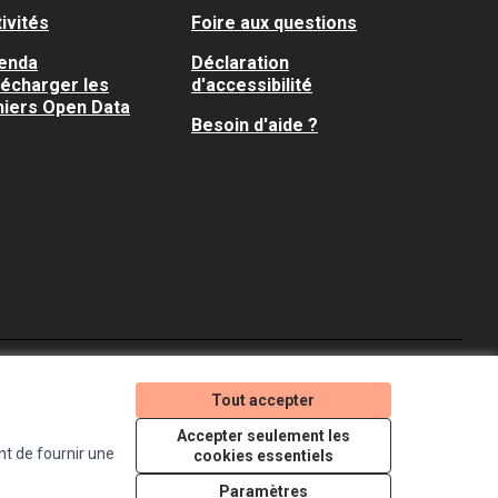
ivités
Foire aux questions
enda
Déclaration
lécharger les
d'accessibilité
hiers Open Data
Besoin d'aide ?
Je participe ! sur X
Je participe ! sur Faceboo
Je participe ! sur In
Tout accepter
(Lien externe)
(Lien externe)
(Lien externe)
Accepter seulement les
nt de fournir une
cookies essentiels
Licence Creative Comm
(Lien externe)
Paramètres