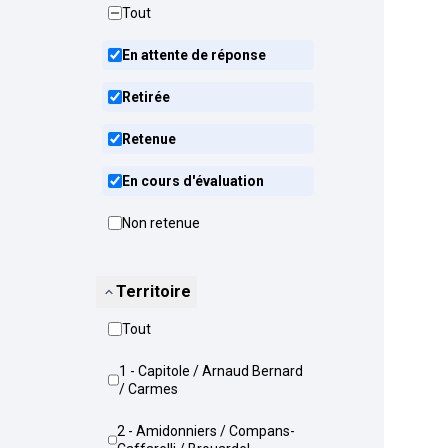
Tout
En attente de réponse
Retirée
Retenue
En cours d'évaluation
Non retenue
Territoire
Tout
1 - Capitole / Arnaud Bernard
/ Carmes
2 - Amidonniers / Compans-