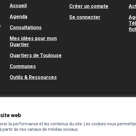
Accueil
Créer un compte
Act
Agenda
Se connecter
Ag
Té
.
Consultations
fic
Mes idées pour mon
Quartier
Quartiers de Toulouse
Communes
Outils & Ressources
 site web
iorer la performance et les contenus du site. Les cookies nous permette
 à partir de nos canaux de médias sociaux.