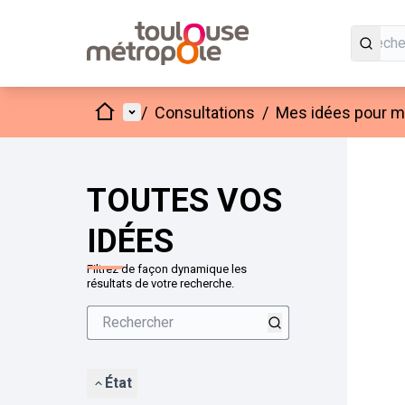
Accueil
Menu principal
/
Consultations
/
Mes idées pour mo
Passer
L'élément
+
−
TOUTES VOS
IDÉES
Filtrez de façon dynamique les
résultats de votre recherche.
État