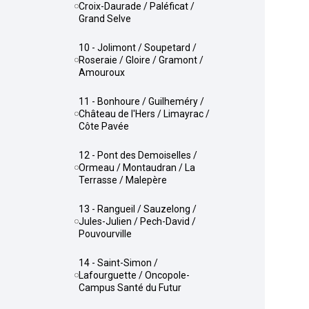
Croix-Daurade / Paléficat /
Grand Selve
10 - Jolimont / Soupetard /
Roseraie / Gloire / Gramont /
Amouroux
11 - Bonhoure / Guilheméry /
Château de l'Hers / Limayrac /
Côte Pavée
12 - Pont des Demoiselles /
Ormeau / Montaudran / La
Terrasse / Malepère
13 - Rangueil / Sauzelong /
Jules-Julien / Pech-David /
Pouvourville
14 - Saint-Simon /
Lafourguette / Oncopole-
Campus Santé du Futur