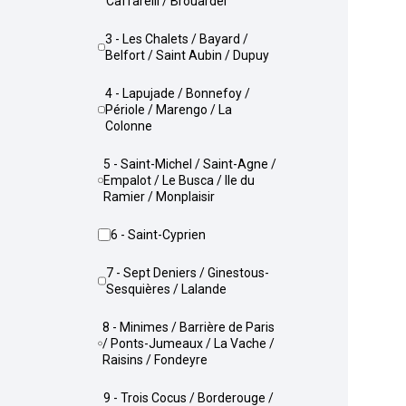
Caffarelli / Brouardel
3 - Les Chalets / Bayard /
Belfort / Saint Aubin / Dupuy
4 - Lapujade / Bonnefoy /
Périole / Marengo / La
Colonne
5 - Saint-Michel / Saint-Agne /
Empalot / Le Busca / Ile du
Ramier / Monplaisir
6 - Saint-Cyprien
7 - Sept Deniers / Ginestous-
Sesquières / Lalande
8 - Minimes / Barrière de Paris
/ Ponts-Jumeaux / La Vache /
Raisins / Fondeyre
9 - Trois Cocus / Borderouge /