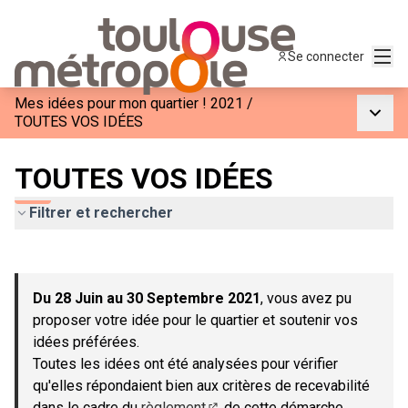
Menu
Se connecter
Mes idées pour mon quartier ! 2021
/
Menu p
TOUTES VOS IDÉES
TOUTES VOS IDÉES
Filtrer et rechercher
Passer la carte
Leaflet
|
©
OpenStreetMap
contributors
L'élément suivant est une carte qui présente les éléments de c
+
Du 28 Juin au 30 Septembre 2021
, vous avez pu
−
proposer votre idée pour le quartier et soutenir vos
idées préférées.
Toutes les idées ont été analysées pour vérifier
qu'elles répondaient bien aux critères de recevabilité
dans le cadre du
règlement
de cette démarche