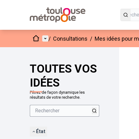
Accueil
Menu principal
/
Consultations
/
Mes idées pour mo
Passer
L'élément
+
−
TOUTES VOS
IDÉES
Filtrez de façon dynamique les
résultats de votre recherche.
État