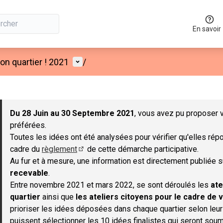
En savoir
Menu utilisateur
n quartier ! 2021
/
 la carte
 suivant est une carte qui présente les éléments de cette page co
Du 28 Juin au 30 Septembre 2021
, vous avez pu proposer v
préférées.
Toutes les idées ont été analysées pour vérifier qu'elles répo
cadre du
règlement
de cette démarche participative.
(S'ouvre dans un nouvel onglet)
Au fur et à mesure, une information est directement publiée 
recevable
.
Entre novembre 2021 et mars 2022, se sont déroulés les
ate
quartier
ainsi que
les ateliers citoyens pour le cadre de v
prioriser les idées déposées dans chaque quartier selon leu
puissent sélectionner les 10 idées finalistes qui seront soum