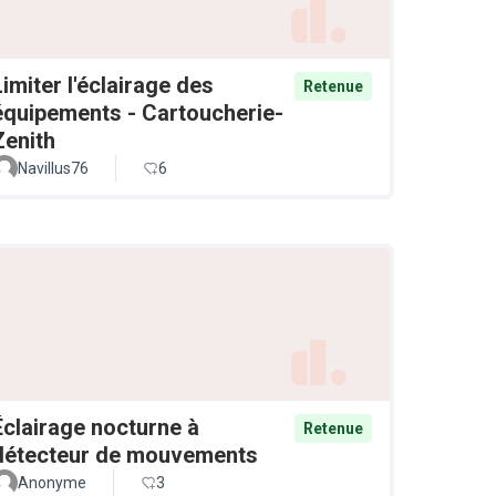
Limiter l'éclairage des
Retenue
équipements - Cartoucherie-
Zenith
Navillus76
6
Éclairage nocturne à
Retenue
détecteur de mouvements
Anonyme
3