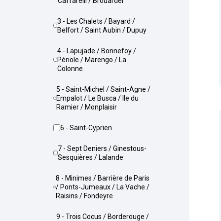
Caffarelli / Brouardel
3 - Les Chalets / Bayard /
Belfort / Saint Aubin / Dupuy
4 - Lapujade / Bonnefoy /
Périole / Marengo / La
Colonne
5 - Saint-Michel / Saint-Agne /
Empalot / Le Busca / Ile du
Ramier / Monplaisir
6 - Saint-Cyprien
7 - Sept Deniers / Ginestous-
Sesquières / Lalande
8 - Minimes / Barrière de Paris
/ Ponts-Jumeaux / La Vache /
Raisins / Fondeyre
9 - Trois Cocus / Borderouge /