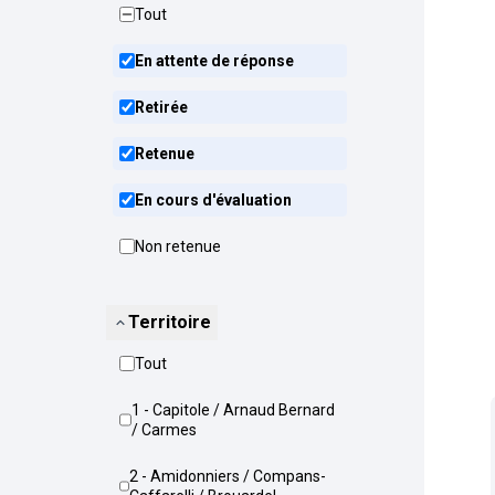
Tout
En attente de réponse
Retirée
Retenue
En cours d'évaluation
Non retenue
Territoire
Tout
1 - Capitole / Arnaud Bernard
/ Carmes
2 - Amidonniers / Compans-