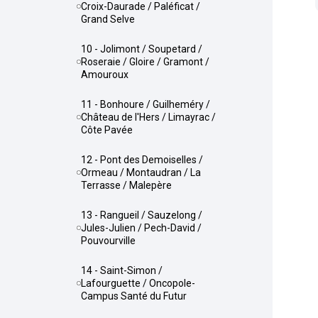
Croix-Daurade / Paléficat /
Grand Selve
10 - Jolimont / Soupetard /
Roseraie / Gloire / Gramont /
Amouroux
11 - Bonhoure / Guilheméry /
Château de l'Hers / Limayrac /
Côte Pavée
12 - Pont des Demoiselles /
Ormeau / Montaudran / La
Terrasse / Malepère
13 - Rangueil / Sauzelong /
Jules-Julien / Pech-David /
Pouvourville
14 - Saint-Simon /
Lafourguette / Oncopole-
Campus Santé du Futur