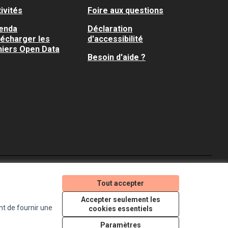
ivités
Foire aux questions
enda
Déclaration
lécharger les
d'accessibilité
hiers Open Data
Besoin d'aide ?
Je participe ! sur X
Je participe ! sur Faceboo
Je participe ! sur In
Tout accepter
(Lien externe)
(Lien externe)
(Lien externe)
Accepter seulement les
nt de fournir une
cookies essentiels
Licence Creative Comm
(Lien externe)
Paramètres