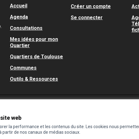
Accueil
Créer un compte
Act
Agenda
Se connecter
Ag
Té
.
Consultations
fic
Mes idées pour mon
Quartier
Quartiers de Toulouse
Communes
Outils & Ressources
 site web
iorer la performance et les contenus du site. Les cookies nous permette
 à partir de nos canaux de médias sociaux.