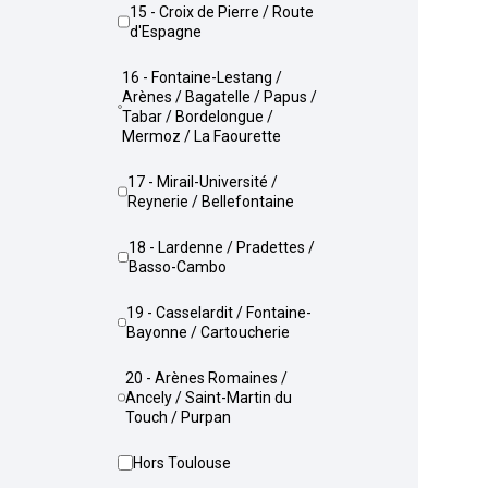
15 - Croix de Pierre / Route
d'Espagne
16 - Fontaine-Lestang /
Arènes / Bagatelle / Papus /
Tabar / Bordelongue /
Mermoz / La Faourette
17 - Mirail-Université /
Reynerie / Bellefontaine
18 - Lardenne / Pradettes /
Basso-Cambo
19 - Casselardit / Fontaine-
Bayonne / Cartoucherie
20 - Arènes Romaines /
Ancely / Saint-Martin du
Touch / Purpan
Hors Toulouse