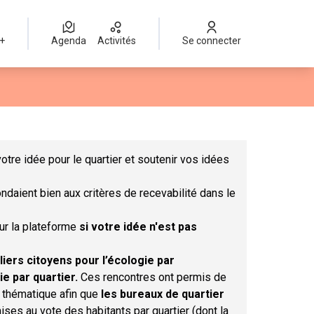
 +
Agenda
Activités
Se connecter
Leaflet
|
©
OpenStreetMap
contributors
mme des points de carte. L'élément peut être utilisé avec un lect
otre idée pour le quartier et soutenir vos idées
ndaient bien aux critères de recevabilité dans le
sur la plateforme
si votre idée n'est pas
liers citoyens pour l’écologie par
ie par quartier.
Ces rencontres ont permis de
r thématique afin que
les bureaux de quartier
ises au vote des habitants par quartier (dont la