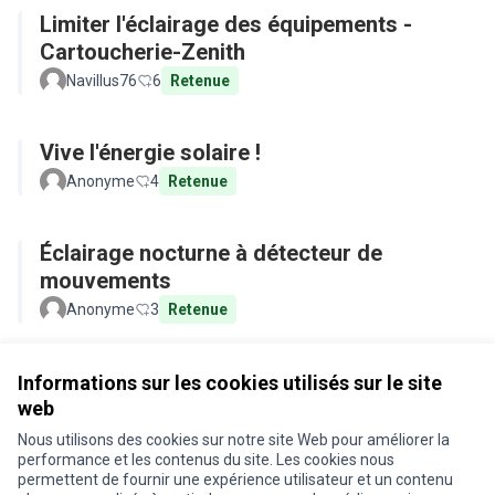
Limiter l'éclairage des équipements -
Cartoucherie-Zenith
Navillus76
6
Retenue
Vive l'énergie solaire !
Anonyme
4
Retenue
Éclairage nocturne à détecteur de
mouvements
Anonyme
3
Retenue
Voir toutes les propositions retirées
Informations sur les cookies utilisés sur le site
web
Nous utilisons des cookies sur notre site Web pour améliorer la
Conditions d'utilisation
performance et les contenus du site. Les cookies nous
Paramètres des cookies
permettent de fournir une expérience utilisateur et un contenu
Je participe ! sur X
Je participe ! sur Facebook
Je participe ! sur Instagram