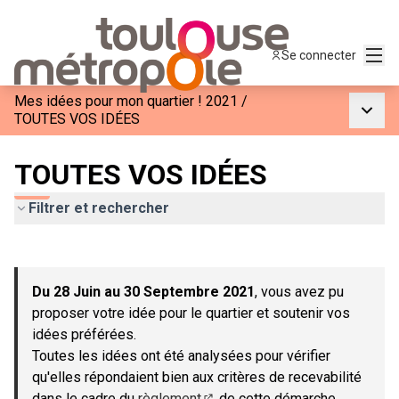
Menu
Se connecter
Mes idées pour mon quartier ! 2021
/
Menu p
TOUTES VOS IDÉES
TOUTES VOS IDÉES
Filtrer et rechercher
Passer la carte
Leaflet
|
©
OpenStreetMap
contributors
L'élément suivant est une carte qui présente les éléments de c
+
Du 28 Juin au 30 Septembre 2021
, vous avez pu
−
proposer votre idée pour le quartier et soutenir vos
idées préférées.
Toutes les idées ont été analysées pour vérifier
qu'elles répondaient bien aux critères de recevabilité
dans le cadre du
règlement
de cette démarche