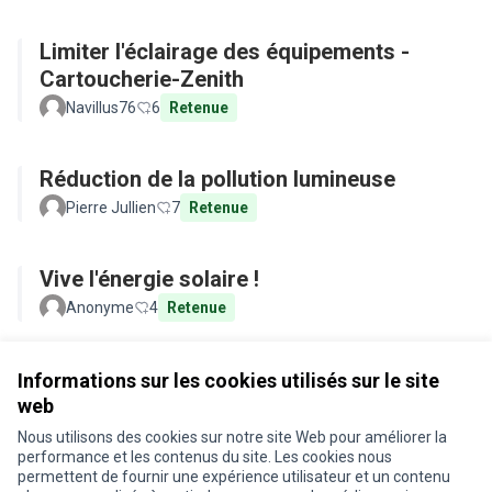
Limiter l'éclairage des équipements -
Cartoucherie-Zenith
Navillus76
6
Retenue
Réduction de la pollution lumineuse
Pierre Jullien
7
Retenue
Vive l'énergie solaire !
Anonyme
4
Retenue
Voir toutes les propositions retirées
Informations sur les cookies utilisés sur le site
web
Nous utilisons des cookies sur notre site Web pour améliorer la
Conditions d'utilisation
performance et les contenus du site. Les cookies nous
Paramètres des cookies
permettent de fournir une expérience utilisateur et un contenu
Je participe ! sur X
Je participe ! sur Facebook
Je participe ! sur Instagram