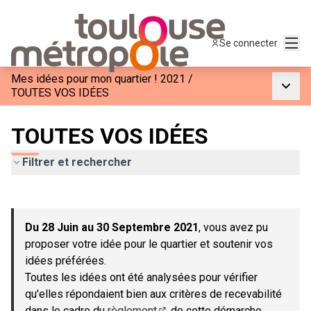
Menu
Se connecter
Mes idées pour mon quartier ! 2021
/
Menu p
TOUTES VOS IDÉES
TOUTES VOS IDÉES
Filtrer et rechercher
Passer la carte
Leaflet
|
©
OpenStreetMap
contributors
L'élément suivant est une carte qui présente les éléments de c
+
Du 28 Juin au 30 Septembre 2021
, vous avez pu
−
proposer votre idée pour le quartier et soutenir vos
idées préférées.
Toutes les idées ont été analysées pour vérifier
qu'elles répondaient bien aux critères de recevabilité
dans le cadre du
règlement
de cette démarche