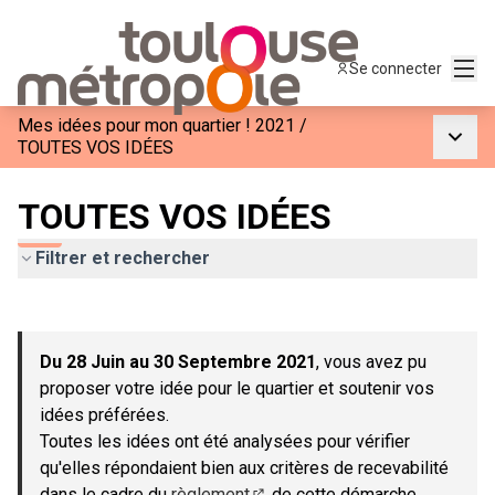
Menu
Se connecter
Mes idées pour mon quartier ! 2021
/
Menu p
TOUTES VOS IDÉES
TOUTES VOS IDÉES
Filtrer et rechercher
Passer la carte
Leaflet
|
©
OpenStreetMap
contributors
L'élément suivant est une carte qui présente les éléments de c
+
Du 28 Juin au 30 Septembre 2021
, vous avez pu
−
proposer votre idée pour le quartier et soutenir vos
idées préférées.
Toutes les idées ont été analysées pour vérifier
qu'elles répondaient bien aux critères de recevabilité
dans le cadre du
règlement
de cette démarche