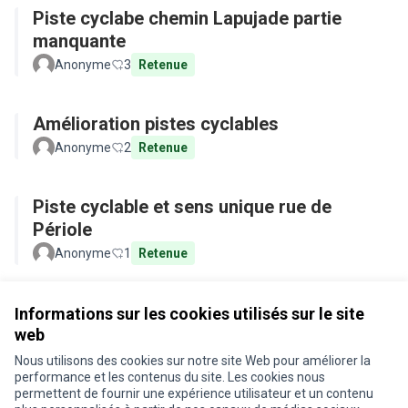
Piste cyclabe chemin Lapujade partie
manquante
Anonyme
3
Retenue
Amélioration pistes cyclables
Anonyme
2
Retenue
Piste cyclable et sens unique rue de
Périole
Anonyme
1
Retenue
Voir toutes les propositions retirées
Informations sur les cookies utilisés sur le site
web
Nous utilisons des cookies sur notre site Web pour améliorer la
Conditions d'utilisation
performance et les contenus du site. Les cookies nous
Paramètres des cookies
permettent de fournir une expérience utilisateur et un contenu
Je participe ! sur X
Je participe ! sur Facebook
Je participe ! sur Instagram