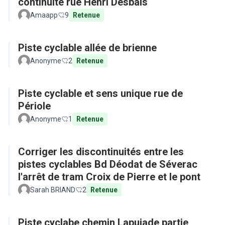
continuité rue Henri Desbals
Amaapp
9
Retenue
Piste cyclable allée de brienne
Anonyme
2
Retenue
Piste cyclable et sens unique rue de
Périole
Anonyme
1
Retenue
Corriger les discontinuités entre les
pistes cyclables Bd Déodat de Séverac
l'arrêt de tram Croix de Pierre et le pont
Sarah BRIAND
2
Retenue
Piste cyclabe chemin Lapujade partie