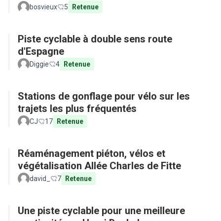
bosvieux
5
Retenue
Piste cyclable à double sens route
d'Espagne
Diggie
4
Retenue
Stations de gonflage pour vélo sur les
trajets les plus fréquentés
CJ
17
Retenue
Réaménagement piéton, vélos et
végétalisation Allée Charles de Fitte
david_
7
Retenue
Une piste cyclable pour une meilleure