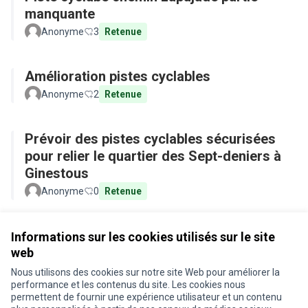
manquante
Anonyme
3
Retenue
Amélioration pistes cyclables
Anonyme
2
Retenue
Prévoir des pistes cyclables sécurisées
pour relier le quartier des Sept-deniers à
Ginestous
Anonyme
0
Retenue
Voir toutes les propositions retirées
Informations sur les cookies utilisés sur le site
web
Nous utilisons des cookies sur notre site Web pour améliorer la
Conditions d'utilisation
performance et les contenus du site. Les cookies nous
Paramètres des cookies
permettent de fournir une expérience utilisateur et un contenu
Je participe ! sur X
Je participe ! sur Facebook
Je participe ! sur Instagram