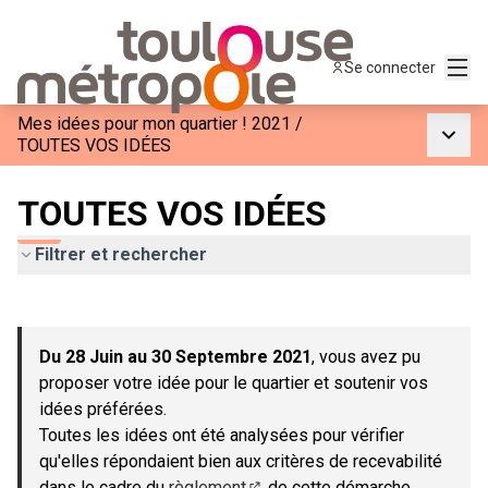
Menu
Se connecter
Mes idées pour mon quartier ! 2021
/
Menu p
TOUTES VOS IDÉES
TOUTES VOS IDÉES
Filtrer et rechercher
Passer la carte
Leaflet
|
©
OpenStreetMap
contributors
L'élément suivant est une carte qui présente les éléments de c
+
Du 28 Juin au 30 Septembre 2021
, vous avez pu
−
proposer votre idée pour le quartier et soutenir vos
idées préférées.
Toutes les idées ont été analysées pour vérifier
qu'elles répondaient bien aux critères de recevabilité
dans le cadre du
règlement
de cette démarche