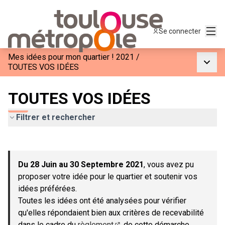
Menu
Se connecter
Mes idées pour mon quartier ! 2021
/
Menu p
TOUTES VOS IDÉES
TOUTES VOS IDÉES
Filtrer et rechercher
Passer la carte
Leaflet
|
©
OpenStreetMap
contributors
L'élément suivant est une carte qui présente les éléments de c
+
Du 28 Juin au 30 Septembre 2021
, vous avez pu
−
proposer votre idée pour le quartier et soutenir vos
idées préférées.
Toutes les idées ont été analysées pour vérifier
qu'elles répondaient bien aux critères de recevabilité
dans le cadre du
règlement
de cette démarche