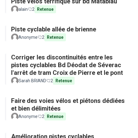
Piste vélos terrifique sur bd Matabiau
alain
2
Retenue
Piste cyclable allée de brienne
Anonyme
2
Retenue
Corriger les discontinuités entre les
pistes cyclables Bd Déodat de Séverac
l'arrêt de tram Croix de Pierre et le pont
Sarah BRIAND
2
Retenue
Faire des voies vélos et piétons dédiées
et bien délimitées
Anonyme
2
Retenue
Amélioration pistes cyclables