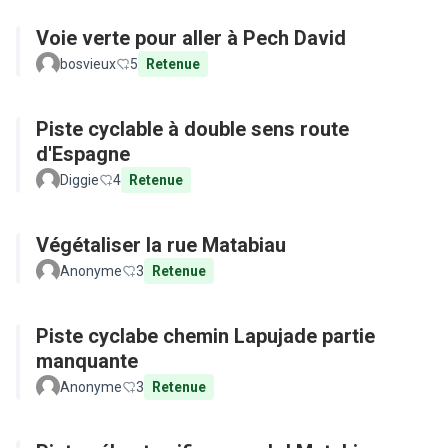
Voie verte pour aller à Pech David
bosvieux
5
Retenue
Piste cyclable à double sens route
d'Espagne
Diggie
4
Retenue
Végétaliser la rue Matabiau
Anonyme
3
Retenue
Piste cyclabe chemin Lapujade partie
manquante
Anonyme
3
Retenue