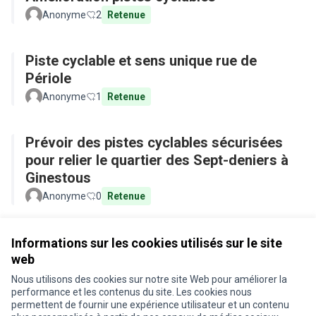
Anonyme
2
Retenue
Piste cyclable et sens unique rue de
Périole
Anonyme
1
Retenue
Prévoir des pistes cyclables sécurisées
pour relier le quartier des Sept-deniers à
Ginestous
Anonyme
0
Retenue
Voir toutes les propositions retirées
Informations sur les cookies utilisés sur le site
web
Nous utilisons des cookies sur notre site Web pour améliorer la
Conditions d'utilisation
performance et les contenus du site. Les cookies nous
Paramètres des cookies
permettent de fournir une expérience utilisateur et un contenu
Je participe ! sur X
Je participe ! sur Facebook
Je participe ! sur Instagram