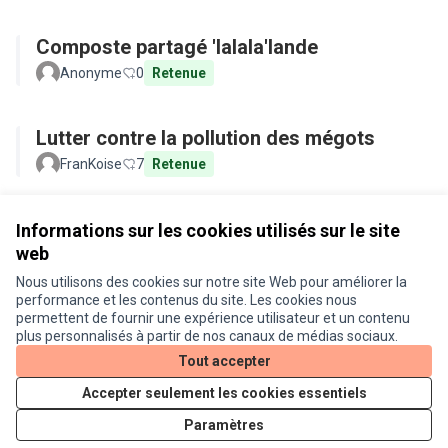
Composte partagé 'lalala'lande
Anonyme
0
Retenue
Lutter contre la pollution des mégots
FranKoise
7
Retenue
Voir toutes les propositions retirées
Informations sur les cookies utilisés sur le site
web
Nous utilisons des cookies sur notre site Web pour améliorer la
Conditions d'utilisation
performance et les contenus du site. Les cookies nous
Paramètres des cookies
permettent de fournir une expérience utilisateur et un contenu
Je participe ! sur X
Je participe ! sur Facebook
Je participe ! sur Instagram
plus personnalisés à partir de nos canaux de médias sociaux.
(Lien externe)
(Lien externe)
(Lien externe)
Tout accepter
Accepter seulement les cookies essentiels
Licence Cre
(Lien extern
Paramètres
(Lien externe)
Site réalisé grâce au
logiciel libre Decidim
.
(Lien externe)