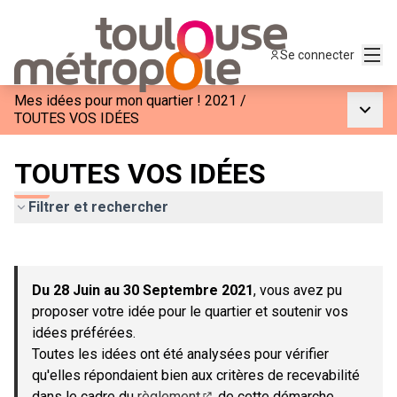
Menu
Se connecter
Mes idées pour mon quartier ! 2021
/
Menu p
TOUTES VOS IDÉES
TOUTES VOS IDÉES
Filtrer et rechercher
Passer la carte
Leaflet
|
©
OpenStreetMap
contributors
L'élément suivant est une carte qui présente les éléments de c
+
Du 28 Juin au 30 Septembre 2021
, vous avez pu
−
proposer votre idée pour le quartier et soutenir vos
idées préférées.
Toutes les idées ont été analysées pour vérifier
qu'elles répondaient bien aux critères de recevabilité
dans le cadre du
règlement
de cette démarche