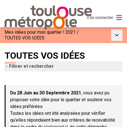
Menu
Se connecter
Mes idées pour mon quartier ! 2021
/
Menu p
TOUTES VOS IDÉES
TOUTES VOS IDÉES
Filtrer et rechercher
Passer la carte
Leaflet
|
©
OpenStreetMap
contributors
L'élément suivant est une carte qui présente les éléments de c
+
Du 28 Juin au 30 Septembre 2021
, vous avez pu
−
proposer votre idée pour le quartier et soutenir vos
idées préférées.
Toutes les idées ont été analysées pour vérifier
qu'elles répondaient bien aux critères de recevabilité
dans le cadre du
règlement
de cette démarche