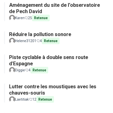
Aménagement du site de l’observatoire
de Pech David
Karen
25
Retenue
Réduire la pollution sonore
Helene31201
4
Retenue
Piste cyclable à double sens route
d'Espagne
Diggie
4
Retenue
Lutter contre les moustiques avec les
chauves-souris
Laetitiak
12
Retenue