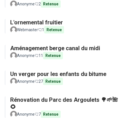
Anonyme
2
Retenue
L'ornemental fruitier
Webmaster
1
Retenue
Aménagement berge canal du midi
Anonyme
11
Retenue
Un verger pour les enfants du bitume
Anonyme
27
Retenue
Rénovation du Parc des Argoulets 🌳🌱🌺
🌻
Anonyme
7
Retenue