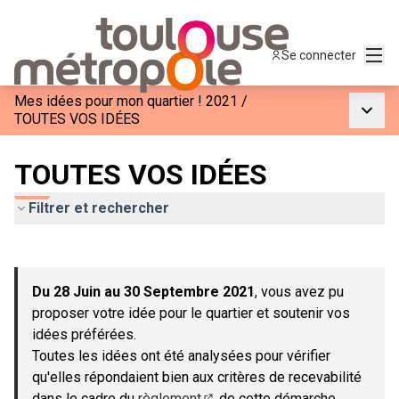
Menu
Se connecter
Mes idées pour mon quartier ! 2021
/
Menu p
TOUTES VOS IDÉES
TOUTES VOS IDÉES
Filtrer et rechercher
Passer la carte
Leaflet
|
©
OpenStreetMap
contributors
L'élément suivant est une carte qui présente les éléments de c
+
Du 28 Juin au 30 Septembre 2021
, vous avez pu
−
proposer votre idée pour le quartier et soutenir vos
idées préférées.
Toutes les idées ont été analysées pour vérifier
qu'elles répondaient bien aux critères de recevabilité
dans le cadre du
règlement
de cette démarche