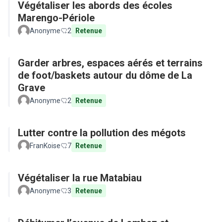
Végétaliser les abords des écoles
Marengo-Périole
Anonyme
2
Retenue
Garder arbres, espaces aérés et terrains
de foot/baskets autour du dôme de La
Grave
Anonyme
2
Retenue
Lutter contre la pollution des mégots
FranKoise
7
Retenue
Végétaliser la rue Matabiau
Anonyme
3
Retenue