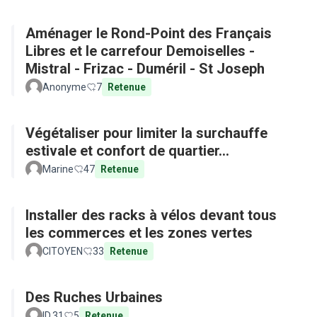
Aménager le Rond-Point des Français
Libres et le carrefour Demoiselles -
Mistral - Frizac - Duméril - St Joseph
Anonyme
7
Retenue
Végétaliser pour limiter la surchauffe
estivale et confort de quartier...
Marine
47
Retenue
Installer des racks à vélos devant tous
les commerces et les zones vertes
CITOYEN
33
Retenue
Des Ruches Urbaines
ID.31
5
Retenue