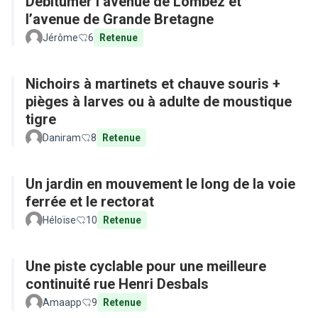
Débitumer l’avenue de Lombez et
l’avenue de Grande Bretagne
Jérôme
6
Retenue
Nichoirs à martinets et chauve souris +
pièges à larves ou à adulte de moustique
tigre
Daniram
8
Retenue
Un jardin en mouvement le long de la voie
ferrée et le rectorat
Héloïse
10
Retenue
Une piste cyclable pour une meilleure
continuité rue Henri Desbals
Amaapp
9
Retenue