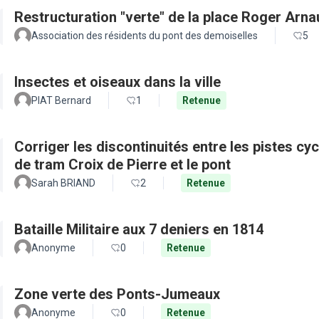
Restructuration "verte" de la place Roger Arn
Association des résidents du pont des demoiselles
5
Insectes et oiseaux dans la ville
PIAT Bernard
1
Retenue
Corriger les discontinuités entre les pistes cy
de tram Croix de Pierre et le pont
Sarah BRIAND
2
Retenue
Bataille Militaire aux 7 deniers en 1814
Anonyme
0
Retenue
Zone verte des Ponts-Jumeaux
Anonyme
0
Retenue