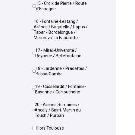
15 - Croix de Pierre / Route
d'Espagne
16 - Fontaine-Lestang /
Arènes / Bagatelle / Papus /
Tabar / Bordelongue /
Mermoz / La Faourette
17 - Mirail-Université /
Reynerie / Bellefontaine
18 - Lardenne / Pradettes /
Basso-Cambo
19 - Casselardit / Fontaine-
Bayonne / Cartoucherie
20 - Arènes Romaines /
Ancely / Saint-Martin du
Touch / Purpan
Hors Toulouse