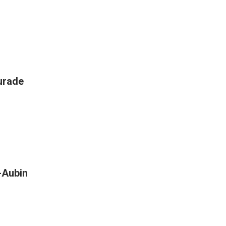
aurade
t-Aubin