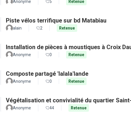
Anonyme
5
Retenue
Piste vélos terrifique sur bd Matabiau
alain
2
Retenue
Installation de pièces à moustiques à Croix D
Anonyme
0
Retenue
Composte partagé 'lalala'lande
Anonyme
0
Retenue
Végétalisation et convivialité du quartier Sain
Anonyme
44
Retenue