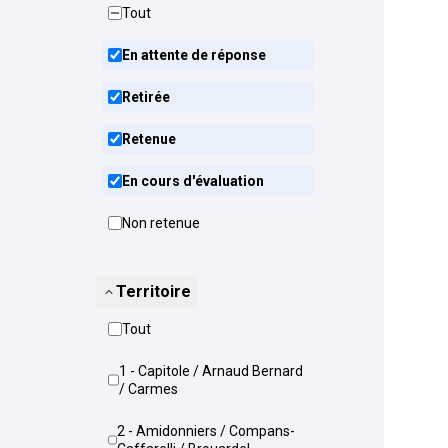
Tout
En attente de réponse
Retirée
Retenue
En cours d'évaluation
Non retenue
Territoire
Tout
1 - Capitole / Arnaud Bernard
/ Carmes
2 - Amidonniers / Compans-