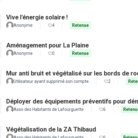
Vive l'énergie solaire !
Anonyme
4
Retenue
Aménagement pour La Plaine
Anonyme
0
Retenue
Mur anti bruit et végétalisé sur les bords de r
Utilisateur ayant supprimé son compte
2
Rete
Déployer des équipements préventifs pour dém
Asso des Habitants de Lafourguette
6
Retenu
Végétalisation de la ZA Thibaud
Asso des Habitants de Lafourguette
6
Retenu