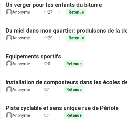
Un verger pour les enfants du bitume
Anonyme
27
Retenue
Du miel dans mon quartier: produisons de la d
Anonyme
29
Retenue
Equipements sportifs
Anonyme
0
Retenue
Installation de composteurs dans les écoles de 
Anonyme
1
Retenue
Piste cyclable et sens unique rue de Périole
Anonyme
1
Retenue