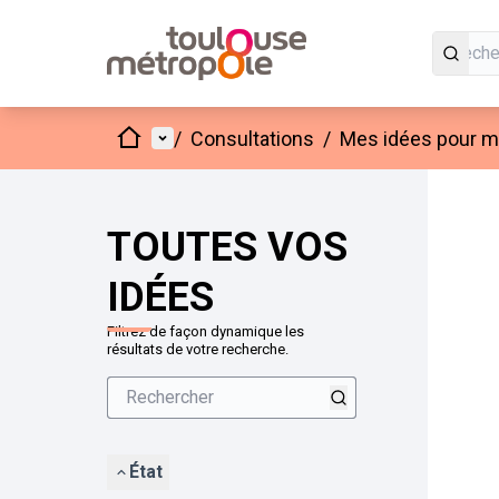
Accueil
Menu principal
/
Consultations
/
Mes idées pour mo
Passer
L'élément
+
−
TOUTES VOS
IDÉES
Filtrez de façon dynamique les
résultats de votre recherche.
État