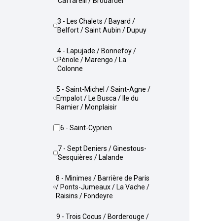
Caffarelli / Brouardel
3 - Les Chalets / Bayard /
Belfort / Saint Aubin / Dupuy
4 - Lapujade / Bonnefoy /
Périole / Marengo / La
Colonne
5 - Saint-Michel / Saint-Agne /
Empalot / Le Busca / Ile du
Ramier / Monplaisir
6 - Saint-Cyprien
7 - Sept Deniers / Ginestous-
Sesquières / Lalande
8 - Minimes / Barrière de Paris
/ Ponts-Jumeaux / La Vache /
Raisins / Fondeyre
9 - Trois Cocus / Borderouge /