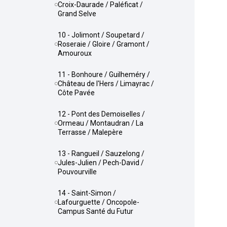
Croix-Daurade / Paléficat /
Grand Selve
10 - Jolimont / Soupetard /
Roseraie / Gloire / Gramont /
Amouroux
11 - Bonhoure / Guilheméry /
Château de l'Hers / Limayrac /
Côte Pavée
12 - Pont des Demoiselles /
Ormeau / Montaudran / La
Terrasse / Malepère
13 - Rangueil / Sauzelong /
Jules-Julien / Pech-David /
Pouvourville
14 - Saint-Simon /
Lafourguette / Oncopole-
Campus Santé du Futur