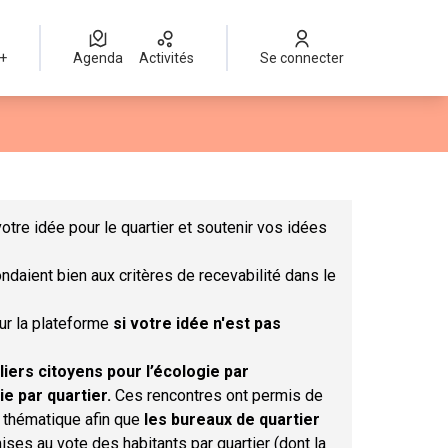
 +
Agenda
Activités
Se connecter
Leaflet
|
©
OpenStreetMap
contributors
mme des points de carte. L'élément peut être utilisé avec un lect
otre idée pour le quartier et soutenir vos idées
ndaient bien aux critères de recevabilité dans le
sur la plateforme
si votre idée n'est pas
liers citoyens pour l’écologie par
ie par quartier.
Ces rencontres ont permis de
r thématique afin que
les bureaux de quartier
ises au vote des habitants par quartier (dont la