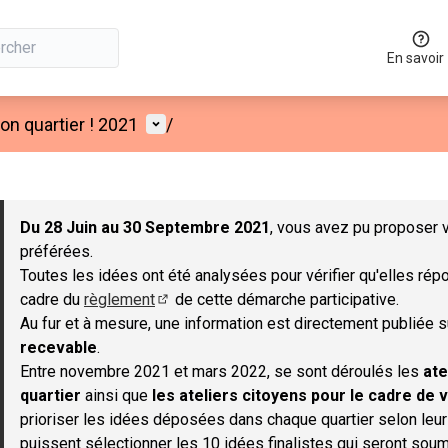
En savoir
Menu utilisateur
n quartier ! 2021
/
 la carte
 suivant est une carte qui présente les éléments de cette page co
Du 28 Juin au 30 Septembre 2021
, vous avez pu proposer v
préférées.
Toutes les idées ont été analysées pour vérifier qu'elles répo
cadre du
règlement
de cette démarche participative.
(S'ouvre dans un nouvel onglet)
Au fur et à mesure, une information est directement publiée 
recevable
.
Entre novembre 2021 et mars 2022, se sont déroulés les
ate
quartier
ainsi que
les ateliers citoyens pour le cadre de v
prioriser les idées déposées dans chaque quartier selon leu
puissent sélectionner les 10 idées finalistes qui seront soum