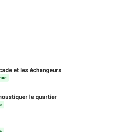
ocade et les échangeurs
nue
oustiquer le quartier
e
e