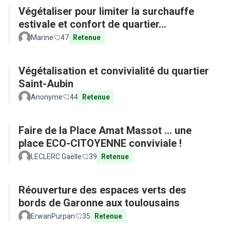
Végétaliser pour limiter la surchauffe
estivale et confort de quartier...
Marine
47
Retenue
Végétalisation et convivialité du quartier
Saint-Aubin
Anonyme
44
Retenue
Faire de la Place Amat Massot ... une
place ECO-CITOYENNE conviviale !
LECLERC Gaëlle
39
Retenue
Réouverture des espaces verts des
bords de Garonne aux toulousains
ErwanPurpan
35
Retenue