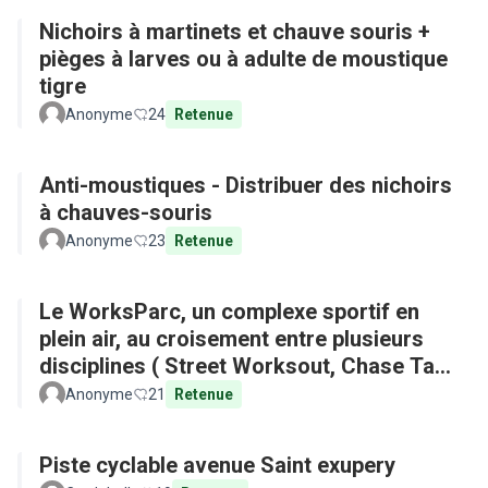
Nichoirs à martinets et chauve souris +
pièges à larves ou à adulte de moustique
tigre
Anonyme
24
Retenue
Anti-moustiques - Distribuer des nichoirs
à chauves-souris
Anonyme
23
Retenue
Le WorksParc, un complexe sportif en
plein air, au croisement entre plusieurs
disciplines ( Street Worksout, Chase Tag,
Parkour)
Anonyme
21
Retenue
Piste cyclable avenue Saint exupery