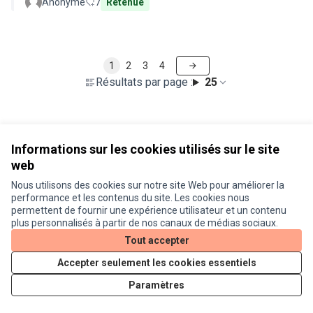
Anonyme
7
Retenue
1
2
3
4
Résultats par page :
25
Voir toutes les propositions retirées
Informations sur les cookies utilisés sur le site
web
Nous utilisons des cookies sur notre site Web pour améliorer la
Conditions d'utilisation
performance et les contenus du site. Les cookies nous
Paramètres des cookies
permettent de fournir une expérience utilisateur et un contenu
Je participe ! sur X
Je participe ! sur Facebook
Je participe ! sur Instagram
plus personnalisés à partir de nos canaux de médias sociaux.
(Lien externe)
(Lien externe)
(Lien externe)
Tout accepter
Accepter seulement les cookies essentiels
Licence Cre
(Lien extern
Paramètres
(Lien externe)
Site réalisé grâce au
logiciel libre Decidim
.
(Lien externe)