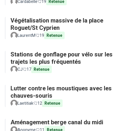
Cardabelle
19
Retenue
Végétalisation massive de la place
Roguet/St Cyprien
LaurentM
19
Retenue
Stations de gonflage pour vélo sur les
trajets les plus fréquentés
CJ
17
Retenue
Lutter contre les moustiques avec les
chauves-souris
Laetitiak
12
Retenue
Aménagement berge canal du midi
Anonyme
11
Retenue