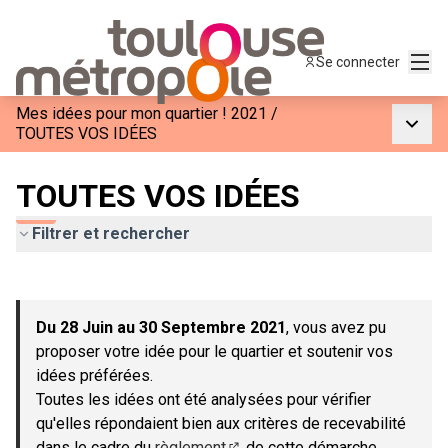
Menu
Se connecter
Mes idées pour mon quartier ! 2021
/
Menu p
TOUTES VOS IDÉES
TOUTES VOS IDÉES
Filtrer et rechercher
Passer la carte
Leaflet
|
©
OpenStreetMap
contributors
L'élément suivant est une carte qui présente les éléments de c
+
Du 28 Juin au 30 Septembre 2021
, vous avez pu
−
proposer votre idée pour le quartier et soutenir vos
idées préférées.
Toutes les idées ont été analysées pour vérifier
qu'elles répondaient bien aux critères de recevabilité
dans le cadre du
règlement
de cette démarche