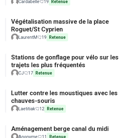
Cardabelle
19
Retenue
Végétalisation massive de la place
Roguet/St Cyprien
LaurentM
19
Retenue
Stations de gonflage pour vélo sur les
trajets les plus fréquentés
CJ
17
Retenue
Lutter contre les moustiques avec les
chauves-souris
Laetitiak
12
Retenue
Aménagement berge canal du midi
Anonyme
11
Retenue