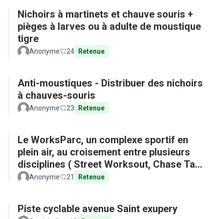
Nichoirs à martinets et chauve souris +
pièges à larves ou à adulte de moustique
tigre
Anonyme
24
Retenue
Anti-moustiques - Distribuer des nichoirs
à chauves-souris
Anonyme
23
Retenue
Le WorksParc, un complexe sportif en
plein air, au croisement entre plusieurs
disciplines ( Street Worksout, Chase Tag,
Parkour)
Anonyme
21
Retenue
Piste cyclable avenue Saint exupery