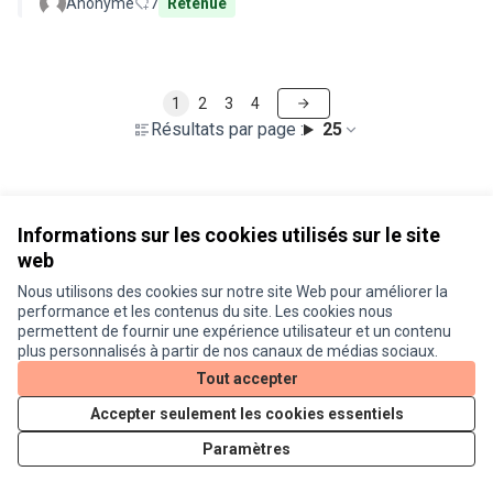
Anonyme
7
Retenue
1
2
3
4
Résultats par page :
25
Voir toutes les propositions retirées
Informations sur les cookies utilisés sur le site
web
Nous utilisons des cookies sur notre site Web pour améliorer la
Conditions d'utilisation
performance et les contenus du site. Les cookies nous
Paramètres des cookies
permettent de fournir une expérience utilisateur et un contenu
Je participe ! sur X
Je participe ! sur Facebook
Je participe ! sur Instagram
plus personnalisés à partir de nos canaux de médias sociaux.
(Lien externe)
(Lien externe)
(Lien externe)
Tout accepter
Accepter seulement les cookies essentiels
Licence Cre
(Lien extern
Paramètres
(Lien externe)
Site réalisé grâce au
logiciel libre Decidim
.
(Lien externe)