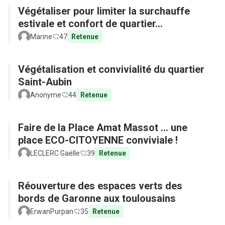
Végétaliser pour limiter la surchauffe
estivale et confort de quartier...
Marine
47
Retenue
Végétalisation et convivialité du quartier
Saint-Aubin
Anonyme
44
Retenue
Faire de la Place Amat Massot ... une
place ECO-CITOYENNE conviviale !
LECLERC Gaëlle
39
Retenue
Réouverture des espaces verts des
bords de Garonne aux toulousains
ErwanPurpan
35
Retenue