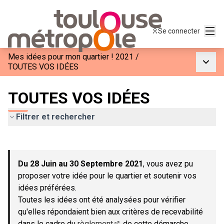
Menu
Se connecter
Mes idées pour mon quartier ! 2021
/
Menu p
TOUTES VOS IDÉES
TOUTES VOS IDÉES
Filtrer et rechercher
Passer la carte
Leaflet
|
©
OpenStreetMap
contributors
L'élément suivant est une carte qui présente les éléments de c
+
Du 28 Juin au 30 Septembre 2021
, vous avez pu
−
proposer votre idée pour le quartier et soutenir vos
idées préférées.
Toutes les idées ont été analysées pour vérifier
qu'elles répondaient bien aux critères de recevabilité
dans le cadre du
règlement
de cette démarche